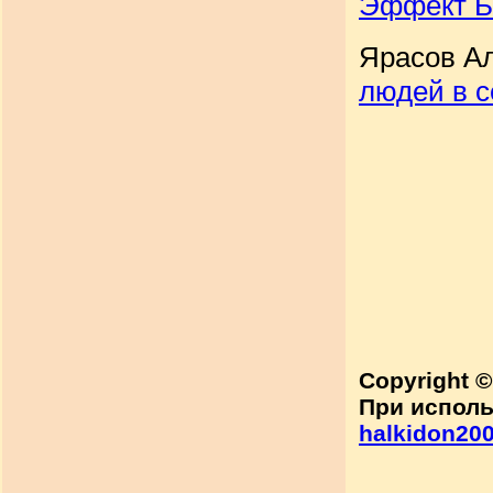
Эффект Б
Ярасов А
людей в с
Copyright 
При исполь
halkidon200