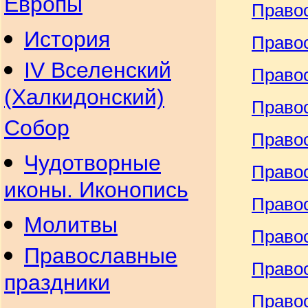
Европы
Право
История
Право
IV Вселенский
Право
(Халкидонский)
Право
Собор
Право
Чудотворные
Правос
иконы. Иконопись
Правос
Молитвы
Правос
Православные
Право
праздники
Право