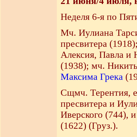
21 июня/4 июля, 
Неделя 6-я по Пят
Мч. Иулиана Тарси
пресвитера (1918);
Алексия, Павла и 
(1938); мч. Ники
Максима Грека
(19
Сщмч. Терентия, е
пресвитера и Иули
Иверского (744), и
(1622) (Груз.).