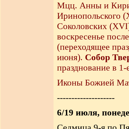
Мцц. Анны и Кири
Иринопольского (X
Соколовских (XVI)
воскресенье после
(переходящее праз
июня).
Собор Тве
празднование в 1-
Иконы Божией Мат
--------------------
6/19 июля, понед
Седмица 9-я по П