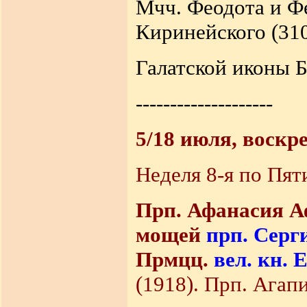
Мчч. Феодота и Фе
Киринейского (310
Галатской иконы 
--------------------
5/18 июля, воскр
Неделя 8-я по Пят
Прп. Афанасия А
мощей
прп. Серг
Прмцц.
вел. кн. 
(1918). Прп. Агапи