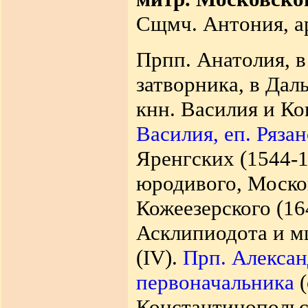
Сщмч. Антония, ар
Прпп. Анатолия, в
затворника, в Дал
кнн. Василия и Ко
Василия, еп. Рязан
Яренгских (1544-1
юродивого, Моско
Кожеезерского (16
Асклипиодота и мц
(IV).
Прп. Алекса
первоначальника
Константинопольск