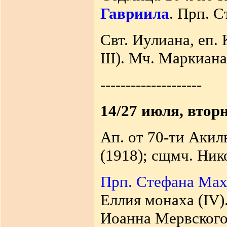
Гавриила
. Прп. С
Свт. Иулиана, еп. 
III). Мч. Маркиана
--------------------
14/27 июля, втор
Ап. от 70-ти Акил
(1918); сщмч. Ник
Прп. Стефана Ма
Еллия монаха (IV)
Иоанна Мервского