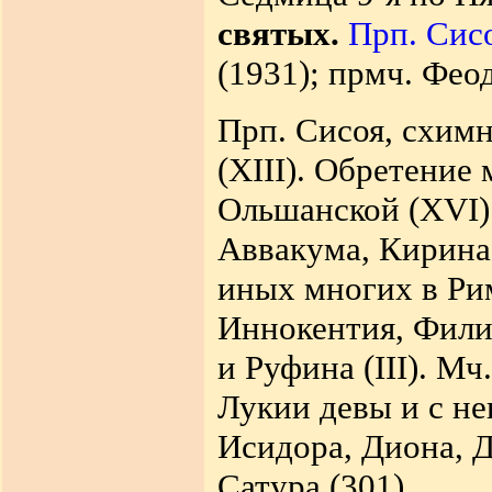
святых.
Прп. Сис
(1931); прмч. Феод
Прп. Сисоя, схимн
(XIII). Обретение
Ольшанской (XVI)
Аввакума, Кирина,
иных многих в Рим
Иннокентия, Филик
и Руфина (III). Мч
Лукии девы и с не
Исидора, Диона, Д
Сатура (301).