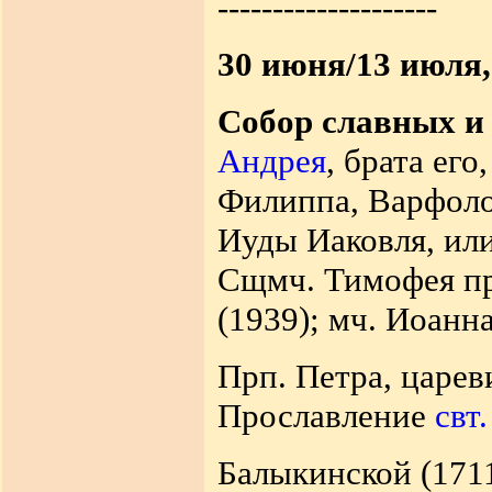
--------------------
30 июня/13 июля,
Собор славных и
Андрея
, брата его
Филиппа, Варфол
Иуды Иаковля, ил
Сщмч. Тимофея пр
(1939); мч. Иоанна
Прп. Петра, царев
Прославление
свт
Балыкинской (171