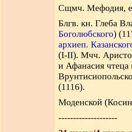
Сщмч. Мефодия, еп
Блгв. кн. Глеба В
Боголюбского
) (1
архиеп. Казанског
(I-II). Мчч. Арис
и Афанасия чтеца (
Врунтисиопольског
(1116).
Моденской (Косин
--------------------