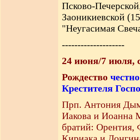
Псково-Печерской
Заоникиевской (15
"Неугасимая Свеча
--------------------
24 июня/7 июля, 
Рождество
честно
Крестителя Госп
Прп. Антония Дымс
Иакова и Иоанна 
братий: Орентия,
Кириака и Лонгина