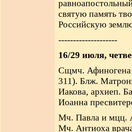
равноапостольный
святую память тв
Российскую земл
--------------------
16/29 июля, четв
Сщмч. Афиногена е
311). Блж. Матрон
Иакова, архиеп. Б
Иоанна пресвитеро
Мч. Павла и мцц. 
Мч. Антиоха врача