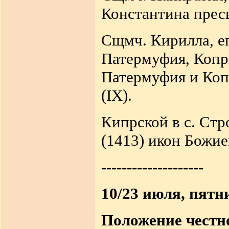
Константина пресв
Сщмч. Кирилла, еп
Патермуфия, Копри
Патермуфия и Копр
(IX).
Кипрской в с. Стр
(1413) икон Божи
--------------------
10/23 июля, пятн
Положение честн