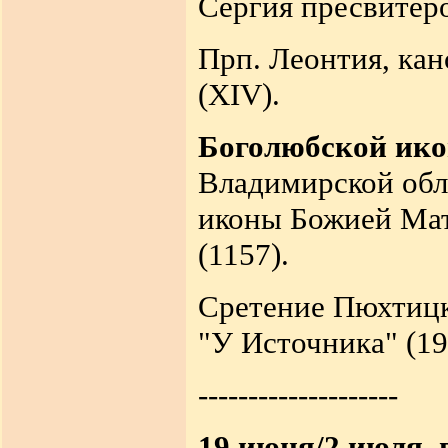
Сергия пресвитеро
Прп. Леонтия, кан
(XIV).
Боголюбской ик
Владимирской обл.
иконы Божией Мате
(1157).
Сретение Пюхтиц
"У Источника" (19
--------------------
19 июня/2 июля,