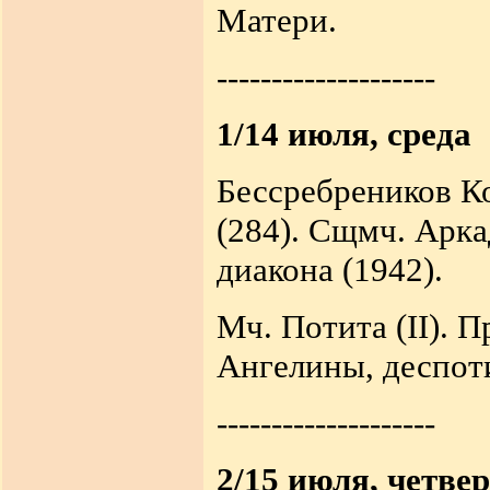
Матери.
--------------------
1/14 июля, среда
Бессребреников К
(284). Сщмч. Арка
диакона (1942).
Мч. Потита (II). П
Ангелины, деспот
--------------------
2/15 июля, четвер