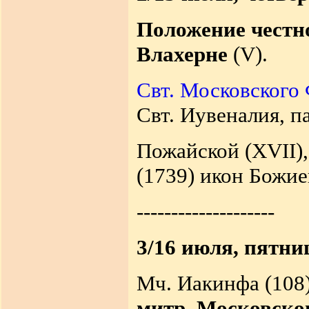
Положение честн
Влахерне
(V).
Свт. Московского 
Свт. Иувеналия, п
Пожайской (XVII),
(1739) икон Божи
--------------------
3/16 июля, пятни
Мч. Иакинфа (108
митр. Московског