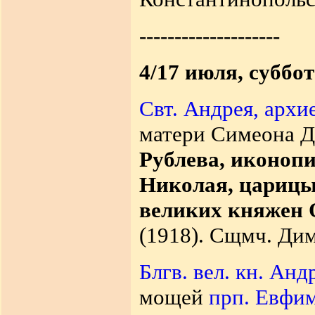
--------------------
4/17 июля, суббо
Свт. Андрея, архи
матери Симеона Д
Рублева, иконоп
Николая, царицы
великих княжен 
(1918). Сщмч. Дим
Блгв. вел. кн. Ан
мощей
прп. Евфим