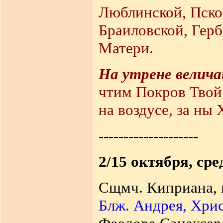
Люблинской, Пско
Браиловской, Гер
Матери.
На утрене велич
чтим Покров Твой
на воздусе, за ны
--------------------
2/15 октября, сре
Сщмч. Киприана, м
Блж. Андрея, Хри