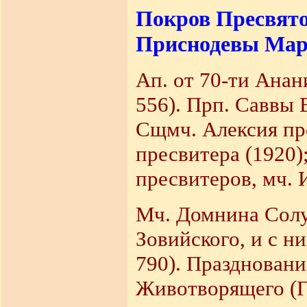
Покров Пресвят
Приснодевы Мар
Ап. от 70-ти Анани
556). Прп. Саввы 
Сщмч. Алексия пр
пресвитера (1920)
пресвитеров, мч. 
Мч. Домнина Солу
Зовийского, и с н
790). Праздновани
Животворящего (Г