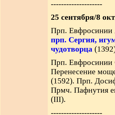
--------------------
25 сентября/8 окт
Прп. Евфросинии 
прп. Сергия, игу
чудотворца
(1392)
Прп. Евфросинии С
Перенесение мощей
(1592). Прп. Доси
Прмч. Пафнутия е
(III).
--------------------