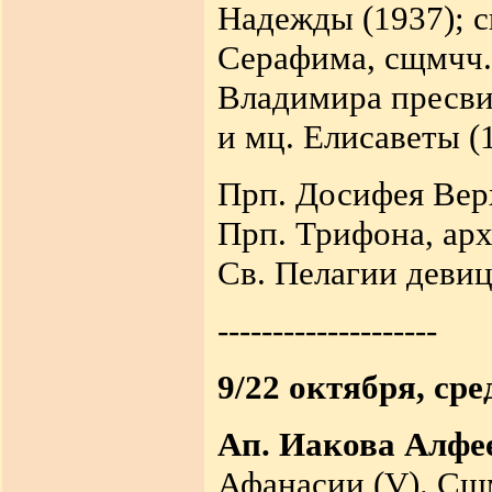
Надежды (1937); с
Серафима, сщмчч. 
Владимира пресви
и мц. Елисаветы (
Прп. Досифея Верх
Прп. Трифона, арх
Св. Пелагии девиц
--------------------
9/22 октября, сре
Ап. Иакова Алфе
Афанасии (V). Сщ