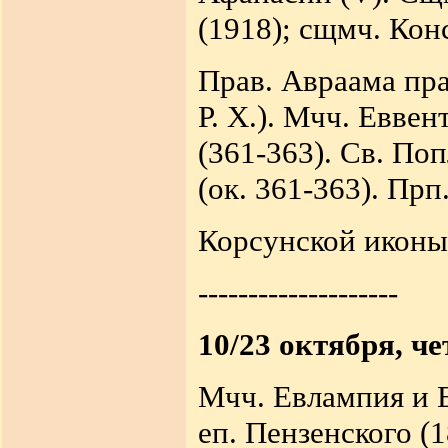
(1918); сщмч. Кон
Прав. Авраама пра
Р. X.). Мчч. Евве
(361-363). Св. По
(ок. 361-363). Прп
Корсунской иконы
--------------------
10/23 октября, че
Мчч. Евлампия и Е
еп. Пензенского (