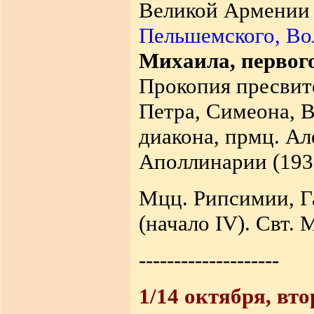
Великой Армении 
Пельшемского, Во
Михаила, первого
Прокопия пресвите
Петра, Симеона, 
диакона, прмц. Ал
Аполлинарии (1937
Мцц. Рипсимии, Га
(начало IV). Свт.
--------------------
1/14 октября, вт