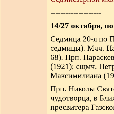
--------------------
14/27 октября, п
Седмица 20-я по П
седмицы). Мчч. На
68). Прп. Параске
(1921); сщмч. Пет
Максимилиана (19
Прп. Николы Свято
чудотворца, в Бли
пресвитера Газског