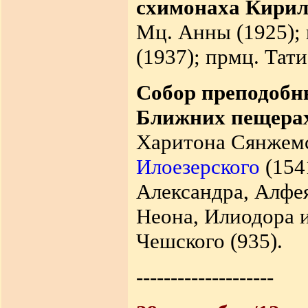
схимонаха Кирил
Мц. Анны (1925);
(1937); прмц. Тати
Собор преподобн
Ближних пещерах
Харитона Сянжемс
Илоезерского
(1541
Александра, Алфе
Неона, Илиодора и
Чешского (935).
--------------------