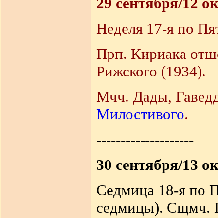
29 сентября/12 о
Неделя 17-я по Пя
Прп. Кириака отше
Рижского (1934).
Мчч. Дады, Гаведд
Милостивого
.
--------------------
30 сентября/13 о
Седмица 18-я по П
седмицы). Сщмч. 