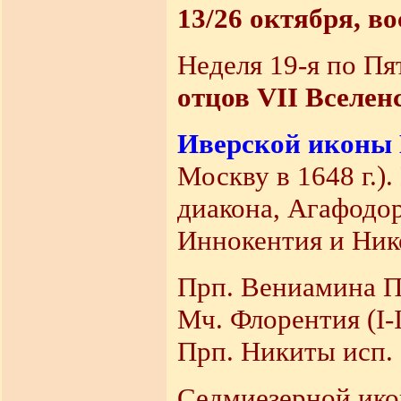
13/26 октября, в
Неделя 19-я по Пя
отцов VII Вселен
Иверской иконы
Москву в 1648 г.)
диакона, Агафодор
Иннокентия и Нико
Прп. Вениамина Пе
Мч. Флорентия (I-
Прп. Никиты исп. 
Седмиезерной ико