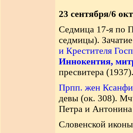
23 сентября/6 ок
Седмица 17-я по П
седмицы). Зачати
и Крестителя Гос
Иннокентия, мит
пресвитера (1937)
Прпп. жен Ксанф
девы (ок. 308). М
Петра и Антонина 
Словенской иконы