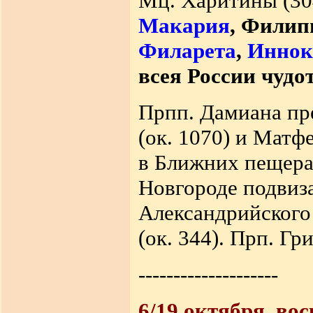
Мц. Харитины (30
Макария
, Филип
Филарета
,
Иннок
всея России чудо
Прпп. Дамиана пре
(ок. 1070) и Матф
в Ближних пещерах
Новгороде подвиза
Александрийского
(ок. 344). Прп. Гр
--------------------
6/19 октября, во