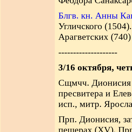
Феодора Санаксарс
Блгв. кн. Анны К
Угличского (1504)
Арагветских (740) 
--------------------
3/16 октября, чет
Сщмчч. Дионисия 
пресвитера и Елев
исп., митр. Яросла
Прп. Дионисия, за
пещерах (XV). Прп