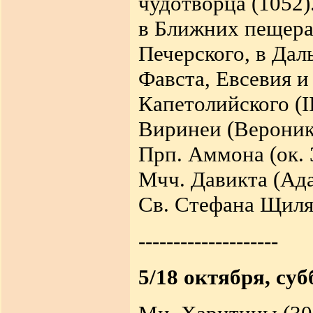
чудотворца (1052)
в Ближних пещерах
Печерского, в Дал
Фавста, Евсевия и
Капетолийского (I
Виринеи (Вероники
Прп. Аммона (ок. 
Мчч. Давикта (Ада
Св. Стефана Щилян
--------------------
5/18 октября, суб