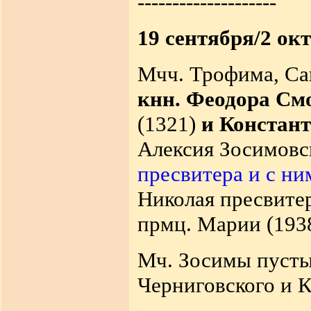
--------------------
19 сентября/2 окт
Мчч. Трофима, Са
кнн. Феодора См
(1321)
и Констант
Алексия Зосимовс
пресвитера и с ни
Николая пресвитер
прмц. Марии (1938
Мч. Зосимы пустын
Черниговского и К