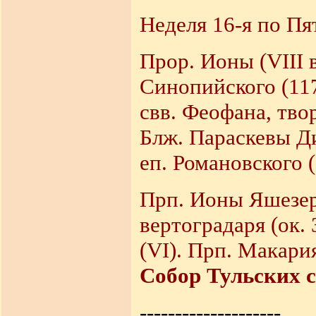
Неделя 16-я по Пя
Прор. Ионы (VIII в
Синопийского (117
свв. Феофана, тво
Блж. Параскевы Д
еп. Романовского (
Прп. Ионы Яшезер
вертоградаря (ок.
(VI). Прп. Макари
Собор Тульских 
--------------------