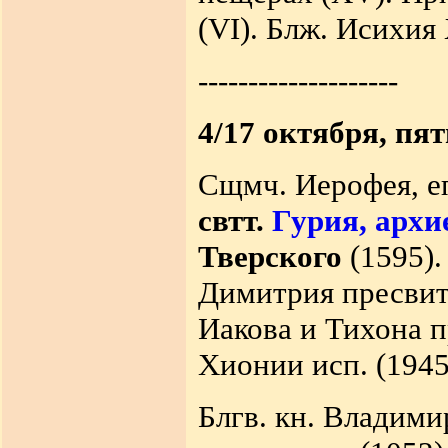
(VI). Блж. Исихия 
--------------------
4/17 октября, пя
Сщмч. Иерофея, еп
свтт.
Гурия, архи
Тверского
(1595)
Димитрия пресвит
Иакова и Тихона п
Хионии исп. (1945
Блгв. кн. Владими