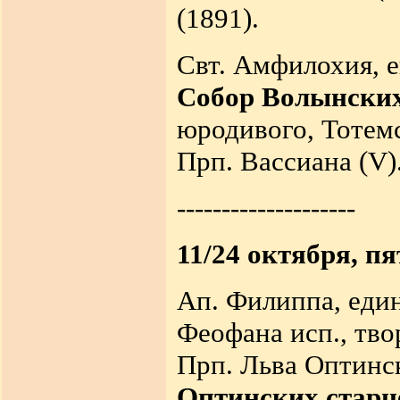
(1891).
Свт. Амфилохия, е
Собор Волынски
юродивого, Тотемск
Прп. Вассиана (V).
--------------------
11/24 октября, п
Ап. Филиппа, един
Феофана исп., твор
Прп. Льва Оптинск
Оптинских старц