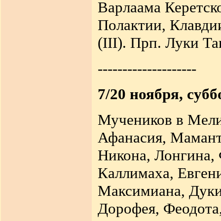
Варлаама Керетско
Полактии, Клавди
(III). Прп. Луки Т
--------------------
7/20 ноября, субб
Мучеников в Мели
Афанасия, Маманта
Никона, Лонгина, 
Каллимаха, Евген
Максимиана, Дуки
Дорофея, Феодота