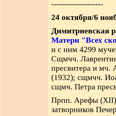
--------------------
24 октября/6 ноя
Димитриевская р
Матери "Всех ск
и с ним 4299 муче
Сщмчч. Лаврентия,
пресвитера и мч. 
(1932); сщмчч. Ио
сщмч. Петра пресв
Прпп. Арефы (XII),
затворников Печер