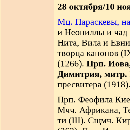
28 октября/10 но
Мц. Параскевы, н
и Неониллы и чад 
Нита, Вила и Евни
творца канонов (IX
(1266).
Прп. Иова
Димитрия, митр. 
пресвитера (1918)
Прп. Феофила Киев
Мчч. Африкана, Т
ти (III). Сщмч. К