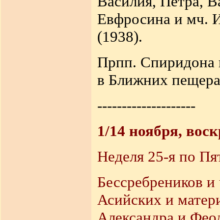
Василия, Петра, В
Евфросина и мч. И
(1938).
Прпп. Спиридона 
в Ближних пещерах
--------------------
1/14 ноября, вос
Неделя 25-я по Пя
Бессребреников и
Асийских и матери
Александра и Феод