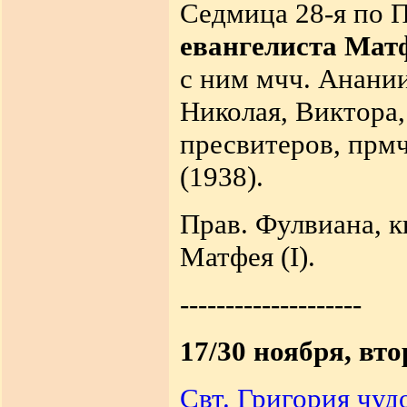
Седмица 28-я по 
евангелиста Мат
с ним мчч. Анании
Николая, Виктора
пресвитеров, прмч
(1938).
Прав. Фулвиана, 
Матфея (I).
--------------------
17/30 ноября, вт
Свт. Григория чуд