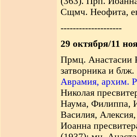
(363). Прп. Иоанна
Сщмч. Неофита, еп.
--------------------
29 октября/11 но
Прмц. Анастасии Р
затворника и блж.
Аврамия, архим. Р
Николая пресвитер
Наума, Филиппа, И
Василия, Алексия,
Иоанна пресвитера
(1937); мц. Анаст