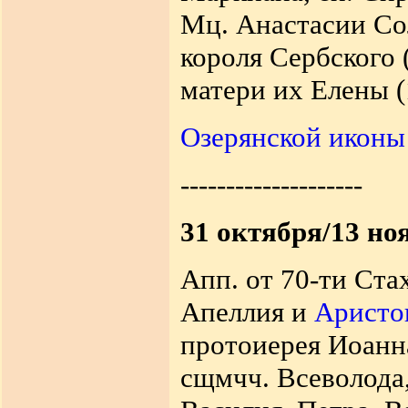
Мц. Анастасии Сол
короля Сербского (
матери их Елены (
Озерянской иконы
--------------------
31 октября/13 но
Апп. от 70-ти Ста
Апеллия и
Аристо
протоиерея Иоанна
сщмчч. Всеволода,