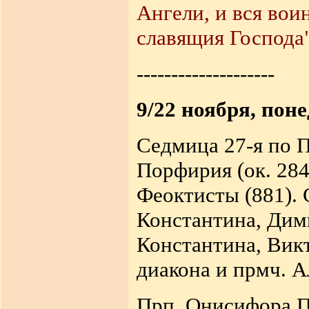
Ангели, и вся вои
славящия Господа"
--------------------
9/22 ноября, пон
Седмица 27-я по 
Порфирия (ок. 284
Феоктисты (881). 
Константина, Дим
Константина, Вик
диакона и прмч. А
Прп. Онисифора П