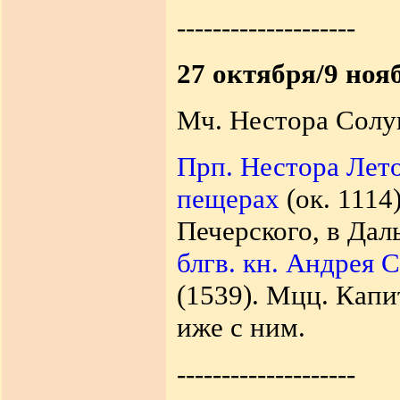
--------------------
27 октября/9 ноя
Мч. Нестора Солун
Прп. Нестора Лет
пещерах
(ок. 1114
Печерского, в Да
блгв. кн. Андрея 
(1539). Мцц. Капи
иже с ним.
--------------------