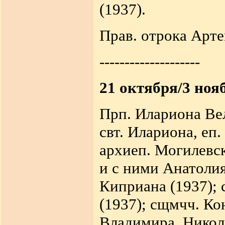
(1937).
Прав. отрока Арте
--------------------
21 октября/3 нояб
Прп. Илариона Ве
свт. Илариона, еп
архиеп. Могилевск
и с ними Анатолия
Киприана (1937); 
(1937); сщмчч. Ко
Владимира, Никола