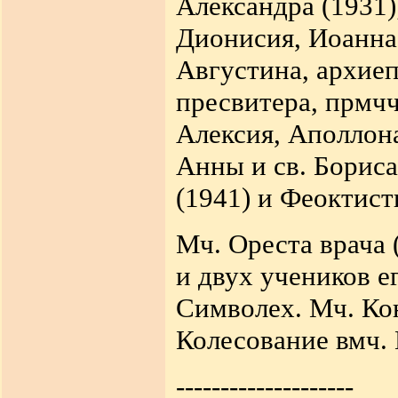
Александра (1931)
Дионисия, Иоанна 
Августина, архиеп
пресвитера, прмч
Алексия, Аполлона
Анны и св. Бориса 
(1941) и Феоктист
Мч. Ореста врача 
и двух учеников е
Символех. Мч. Кон
Колесование вмч. Г
--------------------