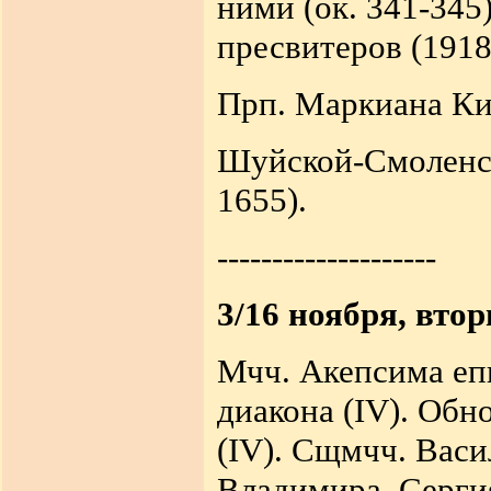
ними (ок. 341-345
пресвитеров (1918
Прп. Маркиана Ки
Шуйской-Смоленск
1655).
--------------------
3/16 ноября, вто
Мчч. Акепсима еп
диакона (IV). Обн
(IV). Сщмчч. Васи
Владимира, Сергия