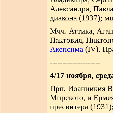
Александра, Павл
диакона (1937); мц
Мчч. Аттика, Агап
Пактовия, Никтопо
Акепсима
(IV). Пр
--------------------
4/17 ноября, сред
Прп. Иоанникия Ве
Мирского, и Ермея 
пресвитера (1931)