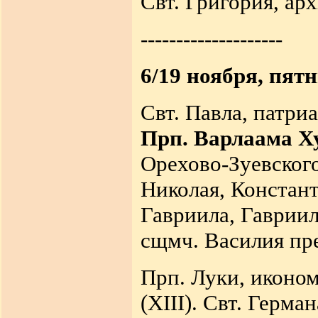
Свт. Григория, ар
--------------------
6/19 ноября, пят
Свт. Павла, патри
Прп. Варлаама Х
Орехово-Зуевского
Николая, Констант
Гавриила, Гаврии
сщмч. Василия пре
Прп. Луки, иконо
(XIII). Свт. Герма