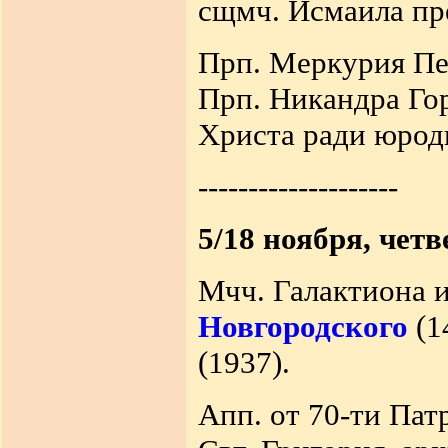
сщмч. Исмаила пре
Прп. Меркурия Печ
Прп. Никандра Гор
Христа ради юроди
--------------------
5/18 ноября, четв
Мчч. Галактиона и
Новгородского
(1
(1937).
Апп. от 70-ти Патр