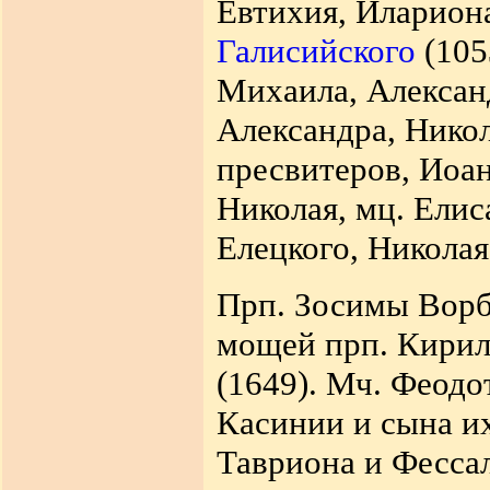
Евтихия, Илариона
Галисийского
(105
Михаила, Алексан
Александра, Никол
пресвитеров, Иоан
Николая, мц. Елис
Елецкого, Николая
Прп. Зосимы Ворбо
мощей прп. Кирил
(1649). Мч. Феодо
Касинии и сына их
Тавриона и Фесса