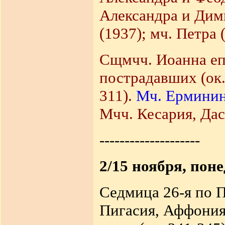
Александра и Дим
(1937); мч. Петра 
Сщмчч. Иоанна еп
пострадавших (ок.
311).
Мч. Ерминин
Мчч. Кесария, Даси
--------------------
2/15 ноября, пон
Седмица 26-я по 
Пигасия, Аффония