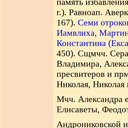
память избавления
г.). Равноап. Авер
167).
Семи отроко
Иамвлиха, Мартин
Константина (Екс
450). Сщмчч. Сера
Владимира, Алекс
пресвитеров и пр
Николая, Николая 
Мчч. Александра е
Елисаветы, Феодоти
Андрониковской и