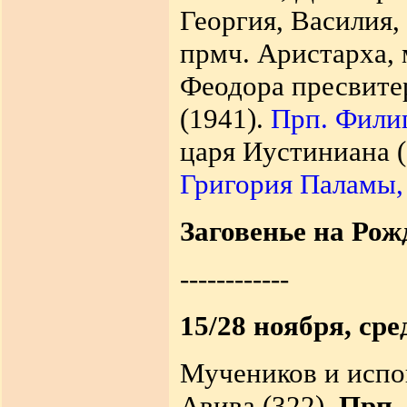
Георгия, Василия,
прмч. Аристарха, 
Феодора пресвитер
(1941).
Прп. Фили
царя Иустиниана 
Григория Паламы,
Заговенье на Рож
------------
15/28 ноября, сре
Мучеников и испо
Авива (322).
Прп.