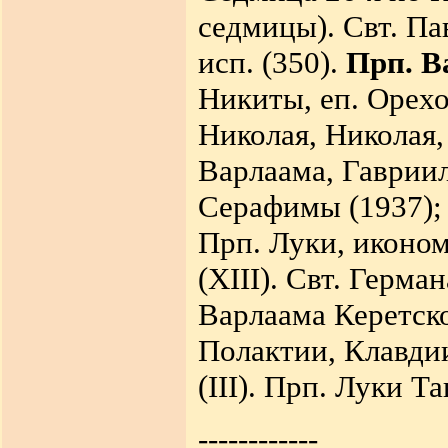
седмицы). Свт. Па
исп. (350).
Прп. В
Никиты, еп. Орехо
Николая, Николая,
Варлаама, Гавриил
Серафимы (1937); 
Прп. Луки, иконо
(XIII). Свт. Герма
Варлаама Керетско
Полактии, Клавди
(III). Прп. Луки Т
------------