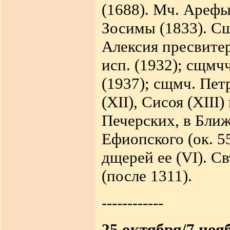
(1688). Мч. Арефы
Зосимы (1833). Сщ
Алексия пресвитер
исп. (1932); сщмч
(1937); сщмч. Пет
(XII), Сисоя (XIII
Печерских, в Ближ
Ефиопского (ок. 5
дщерей ее (VI). С
(после 1311).
------------
25 октября/7 нояб