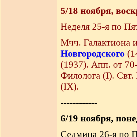
5/18 ноября, вос
Неделя 25-я по Пя
Мчч. Галактиона и
Новгородского
(1
(1937).
Апп. от 70
Филолога (I). Свт
(IX).
------------
6/19 ноября, пон
Седмица 26-я по П