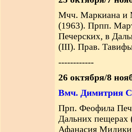
Мчч. Маркиана и М
(1963).
Прпп. Март
Печерских, в Даль
(III). Прав. Тавифы 
------------
26 октября/8 ноя
Вмч. Димитрия С
Прп. Феофила Пече
Дальних пещерах (
Афанасия Мидикий