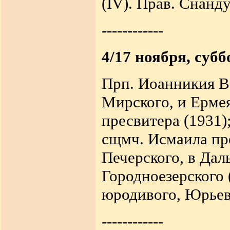
(IV). Прав. Снанду
------------
4/17 ноября, субб
Прп. Иоанникия Ве
Мирского, и Ермея 
пресвитера (1931)
сщмч. Исмаила пре
Печерского, в Дал
Городноезерского 
юродивого, Юрьеве
------------