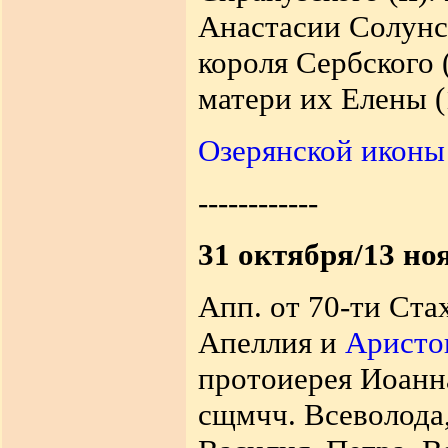
Анастасии Солунск
короля Сербского (
матери их Елены (
Озерянской иконы
------------
31 октября/13 но
Апп. от 70-ти Ста
Апеллия и
Аристо
протоиерея Иоанна
сщмчч. Всеволода,