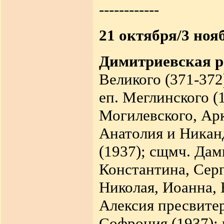
------------
21 октября/3 ноя
Димитриевская р
Великого (371-372
еп. Меглинского (
Могилевского, Арк
Анатолия и Никан
(1937); сщмч. Дам
Константина, Серг
Николая, Иоанна, 
Алексия пресвитер
Софрония (1937); 