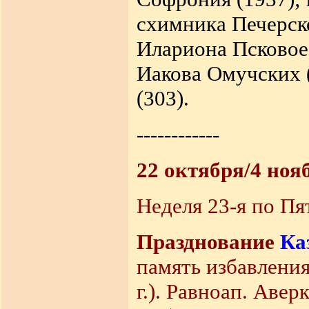
схимника Печерско
Илариона Псковоез
Иакова Омучских (
(303).
------------
22 октября/4 ноя
Неделя 23-я по Пя
Празднование
Ка
память избавления
г.). Равноап. Авер