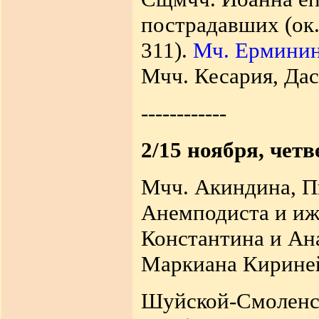
пострадавших (ок.
311).
Мч. Ерминин
Мчч. Кесария, Даси
------------
2/15 ноября, четв
Мчч. Акиндина, П
Анемподиста и иже
Константина и Ана
Маркиана Кириней
Шуйской-Смоленск