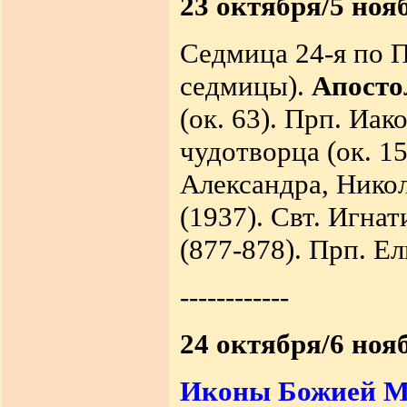
23 октября/5 ноя
Седмица 24-я по П
седмицы).
Апосто
(ок. 63). Прп. Иа
чудотворца (ок. 1
Александра, Нико
(
1937).
Свт. Игнат
(877-878). Прп. Е
------------
24 октября/6 ноя
Иконы Божией Ма