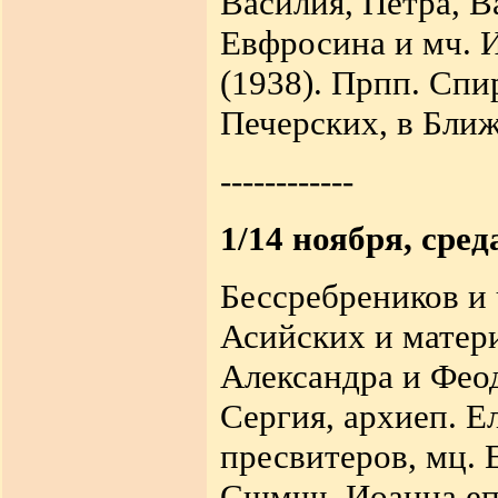
Василия, Петра, В
Евфросина и мч. И
(1938).
Прпп. Спи
Печерских, в Ближ
------------
1/14 ноября, сред
Бессребреников и
Асийских и матери
Александра и Феод
Сергия, архиеп. Е
пресвитеров, мц. Е
Сщмчч. Иоанна еп