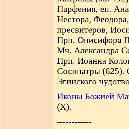
Парфения, еп. Ана
Нестора, Феодора,
пресвитеров, Иоси
Прп. Онисифора П
Мч. Александра Со
Прп. Иоанна Колов
Сосипатры (625). 
Эгинского чудотво
Иконы Божией Ма
(X).
------------