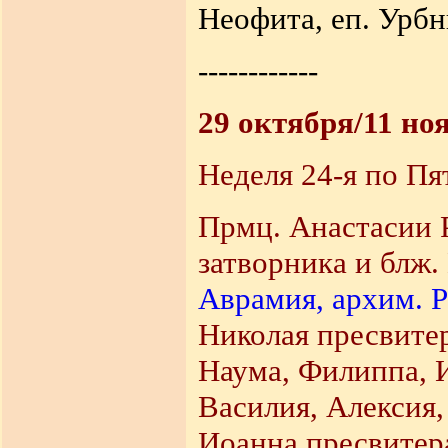
Неофита, еп. Урбни
------------
29 октября/11 но
Неделя 24-я по Пя
Прмц. Анастасии Р
затворника и блж.
Аврамия, архим. Р
Николая пресвитер
Наума, Филиппа, И
Василия, Алексия,
Иоанна пресвитера