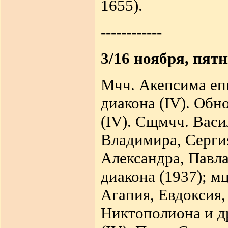
1655).
------------
3/16 ноября, пят
Мчч. Акепсима еп
диакона (IV). Обн
(IV). Сщмчч. Васи
Владимира, Сергия
Александра, Павл
диакона (19
3
7); м
Агапия, Евдоксия,
Никтополиона и др