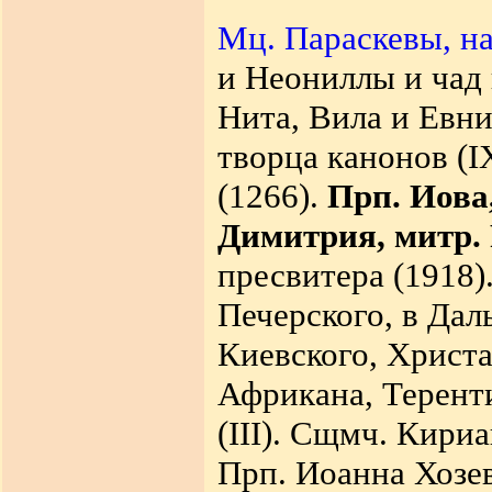
Мц. Параскевы, н
и Неониллы и чад 
Нита, Вила и Евни
творца канонов (IX
(1266).
Прп. Иова
Димитрия, митр. 
пресвитера (1918)
Печерского, в Дал
Киевского, Христа
Африкана, Терент
(III). Сщмч. Кири
Прп. Иоанна Хозев