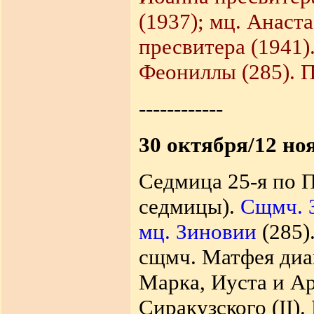
(1937); мц. Анаст
пресвитера (1941)
Феониллы (285). П
------------
30 октября/12 но
Седмица 25-я по П
седмицы).
Сщмч. З
мц. Зиновии
(285)
сщмч. Матфея диак
Марка, Иуста и Ар
Сиракузского (II).