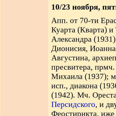
10/23 ноября, пя
Апп. от 70-ти Ера
Куарта (Кварта) и
Александра (1931)
Дионисия, Иоанна 
Августина, архиеп
пресвитера, прмч.
Михаила (1937); м
исп., диакона (19
(1942).
Мч. Ореста
Персидского
, и дв
Феостирикта, иже 