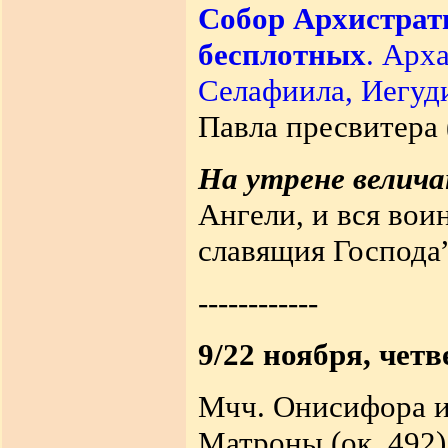
Собор Архистрат
бесплотных
. Арх
Селафиила, Иегуд
Павла пресвитера 
На утрене велич
Ангели, и вся вои
славящия Господа
------------
9/22 ноября, четв
Мчч. Онисифора и 
Матроны (ок. 492)