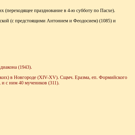
х (переходящее празднование в 4-ю субботу по Пасхе).
ской (с предстоящими Антонием и Феодосием) (1085) и
диакона (1943).
ких) в Новгороде (XIV-XV). Сщмч. Еразма, еп. Формийского
 и с ним 40 мучеников (311).