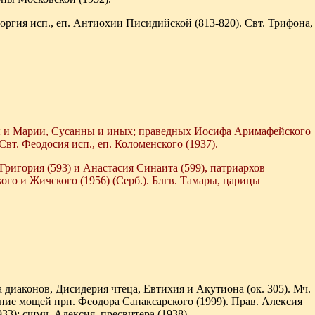
оргия исп., еп. Антиохии Писидийской (813-820). Свт. Трифона,
 и Марии, Сусанны и иных; праведных Иосифа Аримафейского
т. Феодосия исп., еп. Коломенского (1937).
Григория (593) и Анастасия Синаита (599), патриархов
ого и Жичского (1956) (Серб.). Блгв. Тамары, царицы
 диаконов, Дисидерия чтеца, Евтихия и Акутиона (ок. 305). Мч.
ение мощей прп. Феодора Санаксарского (1999). Прав. Алексия
33); сщмч. Алексия, пресвитера (1938).