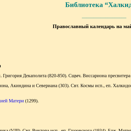
Библиотека “Халки
___________________
Православный календарь на май
а
. Григория Декаполита (820-850). Сщмч. Виссариона пресвитера 
нона, Акиндина и Севериана (303). Свт. Космы исп., еп. Халкидо
ией Матери
(1299).
а (VIII). Свт. Виктора исп., еп. Глазовского (1934). Блж. Матр