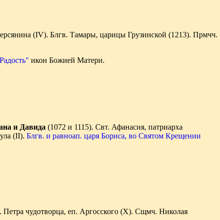
ерсянина (IV). Блгв. Тамары, царицы Грузинской (1213). Прмчч.
Радость"
икон Божией Матери.
ана и Давида
(1072 и 1115). Свт. Афанасия, патриарха
ла (II).
Блгв. и равноап. царя Бориса, во Святом Крещении
. Петра чудотворца, еп. Аргосского (X). Сщмч. Николая