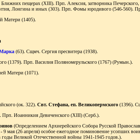
 Ближних пещерах (XIII). Прп. Алексия, затворника Печерского, 
нтия, Лонгина и иных (303). Прп. Фомы юродивого (546-560). Пр
 Матери (1405).
а
 Марка
(63). Сщмч. Сергия пресвитера (1938).
го (1379). Прп. Василия Поляномерульского (1767) (Румын.).
ей Матери (1071).
йского (ок. 322).
Свт. Стефана, еп. Великопермского
(1396). С
. Прп. Иоанникия Девиченского (XIII) (Серб.).
оинов
(Определением Архиерейского Собора Русской Православно
- 9 мая (26 апреля) особое ежегодное поминовение усопших воин
 годы Великой Отечественной войны 1941-1945 годов.).