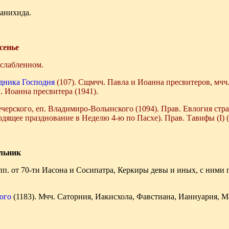
панихида.
сенье
сслабленном.
одника Господня
(107). Сщмчч. Павла и Иоанна пресвитеров, мчч.
. Иоанна пресвитера (1941).
ечерского, еп. Владимиро-Волынского (1094). Прав. Евлогия ст
одящее празднование в Неделю 4-ю по Пасхе). Прав. Тавифы (I) 
ельник
пп. от 70-ти Иасона и Сосипатра, Керкиры девы и иных, с ними 
кого
(1183). Мчч. Саторния, Иакисхола, Фавстиана, Ианнуария, М