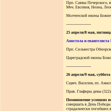
Прп. Саввы Печерского, в
Мчч. Евсевия, Неона, Лео
Молченской иконы Божией
--------------------
25 апреля/8 мая, пятниц
Апостола и евангелиста
Прп. Сильвестра Обнорско
Цареградской иконы Божи
--------------------
26 апреля/9 мая, суббота
Сщмч. Василия, еп. Амаси
Прав. Глафиры девы (322)
Поминовение усопших в
совершать в День Победы 
страдальчески погибших в