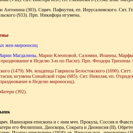
 Антонина (303). Сщмч. Пафнутия, еп. Иерусалимского. Свт. Ге
ьского (933). Прп. Никифора игумена.
енье
тых жен-мироносиц
Марии Магдалины
, Марии Клеоповой, Саломии, Иоанны, Марфы
празднование в Неделю 3-ю по Пасхе). Прп. Феодора Трихины. Св
ого (1479). Мч. младенца Гавриила Белостокского (1690). Свтт. 
асия, игумена Синайской горы (685). Свт. Николая, еп. Охридск
 празднование в Неделю мироносиц).
атери (392).
льник
мч. Ианнуария епископа и с ним мчч. Прокула, Соссия и Фавста
атери его Филиппии, Диоскора, Сократа и Дионисия (II). Обрет
щмч. Иоанна пресвитера (1918); св. Николая исп., пресвитера (19