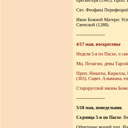
пресвитера (1941). Прпп.
Свт. Феофана Перифеорийс
Икон Божией Матери: Усп
Свенской (1288).
--------------------
4/17 мая, воскресенье
Неделя 5-я по Пасхе, о са
Мц. Пелагии, девы Тарсий
Прпп. Никиты, Кирилла, 
(303). Сщмч. Альвиана, еп
Старорусской иконы Божи
--------------------
5/18 мая, понедельник
Седмица 5-я по Пасхе
. В
Обретение мощей прп. Иа