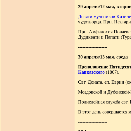
29 апреля/12 мая, вторн
Девяти мучеников Кизиче
чудотворца. Прп. Нектари
Прп. Амфилохия Почаевско
Дудиквати и Папати (Турц
--------------------
30 апреля/13 мая, среда
Преполовение Пятидеся
Кавказского
(1867).
Свт. Доната, еп. Еврии (о
Моздокской и Дубенской-
Полиелейная служба свт. 
В этот день совершается 
--------------------