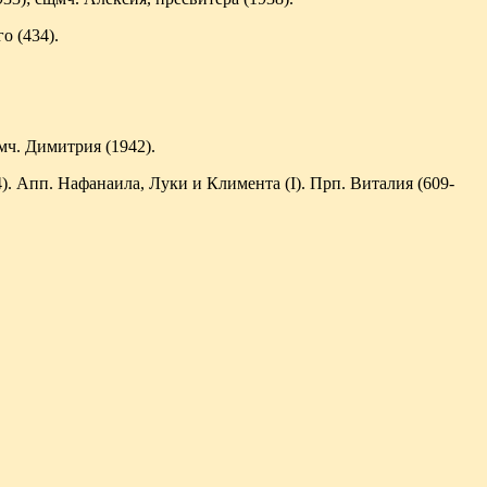
о (434).
мч. Димитрия (1942).
. Апп. Нафанаила, Луки и Климента (I). Прп. Виталия (609-