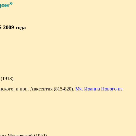
дон”
 2009 года
(1918).
нского, и прп. Авксентия (815-820).
Мч. Иоанна Нового из
оны Московской (1952).