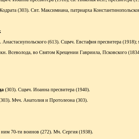
Кодрата (303). Свт. Максимиана, патриарха Константинопольског
к
. Анастасиупольского (613). Сщмч. Евстафия пресвитера (1918); 
кн. Всеволода, во Святом Крещении Гавриила, Псковского (1834)
ца
(303). Сщмч. Иоанна пресвитера (1940).
303). Мчч. Анатолия и Протолеона (303).
ним 70-ти воинов (272). Мч. Сергия (1938).