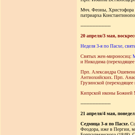
Мчч. Феоны, Христофора и
патриарха Константинопол
--------------------
20 апреля/3 мая, воскрес
Неделя 3-я по Пасхе, свя
Святых жен-мироносиц:
и Никодима (переходящее 
Прп. Александра Ошевенск
Антиохийских. Прп. Анаст
Грузинской (переходящее
Кипрской иконы Божией М
--------------------
21 апреля/4 мая, понеде
Седмица 3-я по Пасхе.
Сщ
Феодора, иже в Пергии, м
Бортсурманского (1848). С