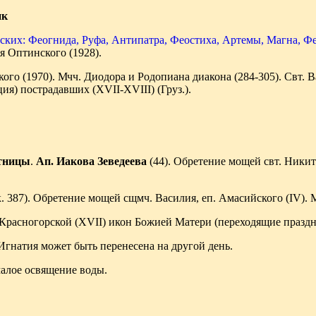
ик
ских: Феогнида, Руфа, Антипатра, Феостиха, Артемы, Магна, Ф
я Оптинского (1928).
го (1970). Мчч. Диодора и Родопиана диакона (284-305). Свт. Ва
ия) пострадавших (XVII-XVIII) (Груз.).
тницы
.
Ап. Иакова Зеведеева
(44). Обретение мощей свт. Никит
к. 387). Обретение мощей сщмч. Василия, еп. Амасийского (IV).
Красногорской (XVII) икон Божией Матери (переходящие празд
Игнатия может быть перенесена на другой день.
малое освящение воды.