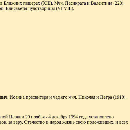
в Ближних пещерах (XIII). Мчч. Пасикрата и Валентина (228).
п. Елисаветы чудотворицы (VI-VIII).
щмч. Иоанна пресвитера и чад его мчч. Николая и Петра (1918).
й Церкви 29 ноября - 4 декабря 1994 года установлено
ов, за веру, Отечество и народ жизнь свою положивших, и всех