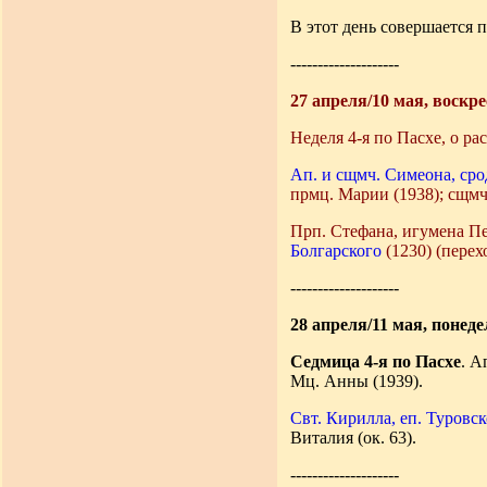
В этот день совершается 
--------------------
27 апреля/10 мая, воскре
Неделя 4-я по Пасхе, о ра
Ап. и сщмч. Симеона, ср
прмц. Марии (1938); сщмч
Прп. Стефана, игумена П
Болгарского
(1230) (перех
--------------------
28 апреля/11 мая, понед
Седмица 4-я по Пасхе
. А
Мц. Анны (1939).
Свт. Кирилла, еп. Туровс
Виталия (ок. 63).
--------------------