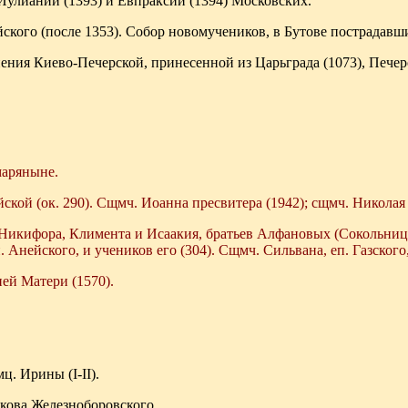
 Иулиании (1393) и Евпраксии (1394) Московских.
кого (после 1353). Собор новомучеников, в Бутове пострадавши
ения Киево-Печерской, принесенной из Царьграда (1073), Печер
маряныне.
ской (ок. 290). Сщмч. Иоанна пресвитера (1942); сщмч. Николая 
Никифора, Климента и Исаакия, братьев Алфановых (Сокольниц
. Анейского, и учеников его (304). Сщмч. Сильвана, еп. Газского,
ей Матери (1570).
мц. Ирины (I-II).
кова Железноборовского.