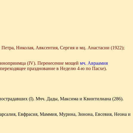
 Петра, Николая, Авксентия, Сергия и мц. Анастасии (1922);
ранноприимца (IV). Перенесение мощей
мч. Авраамия
(переходящее празднование в Неделю 4-ю по Пасхе).
пострадавших (I). Мчч. Дады, Максима и Квинтилиана (286).
арсалия, Евфрасия, Маммия, Мурина, Зинона, Евсевия, Неона и