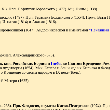
. X.). Прп. Пафнутия Боровского (1477). Мц. Нины (1938).
вского (1497). Прп. Герасима Болдинского (1554). Прмч. Ваты П
 Игнатия (1814) и Акакия (1816).
Мироносицкой (1647), Андрониковской и именуемой
"Нечаянная 
архиеп. Александрийского (373).
в. кнн. Российских Бориса и
Глеба
, во Святом Крещении Ром
 чудотворца (1654). Мчч. Еспера и Зои и чад их Кириака и Феоду
о Крещение со своим народом в IX веке (Болг.).
й Матери (1635).
. 286).
Прп. Феодосия, игумена Киево-Печерского
(1074). Прп