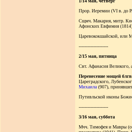
1/14 мая, четверг
Прор. Иеремии (VI в. до Р
Сщмч. Макария, митр. Кие
Афонских Евфимия (1814),
Царевококшайской, или 
--------------------
2/15 мая, пятница
Свт. Афанасия Великого, 
Перенесение мощей блгв
Цареградского, Лубенского
Михаила
(907), принявшег
Путивльской иконы Божие
--------------------
3/16 мая, суббота
Мчч. Тимофея и Мавры (ок