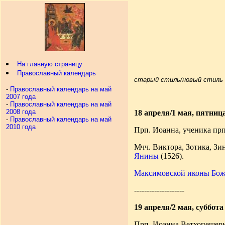
На главную страницу
Православный календарь
старый стиль/новый стиль
-
Православный календарь на май
2007 года
-
Православный календарь на май
2008 года
18 апреля/1 мая, пятниц
-
Православный календарь на май
2010 года
Прп. Иоанна, ученика прп
Мчч. Виктора, Зотика, Зи
Янины
(1526).
Максимовской иконы Бож
--------------------
19 апреля/2 мая, суббота
Прп. Иоанна Ветхопещерник