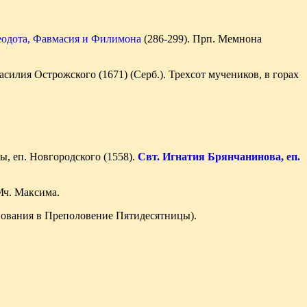
еодота, Фавмасия и Филимона
(286-299). Прп. Мемнона
силия Острожского (1671) (Серб.). Трехсот мучеников, в горах
ы, еп. Новгородского (1558).
Свт. Игнатия Брянчанинова, еп.
 Мч. Максима.
нования в Преполовение Пятидесятницы).