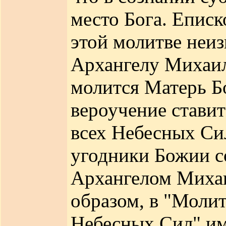
место Бога. Еписк
этой молитве неи
Архангелу Михаил
молится Матерь Б
вероучение стави
всех Небесных Сил
угодники Божии с
Архангелом Михаи
образом, в "Моли
Небесных Сил" им