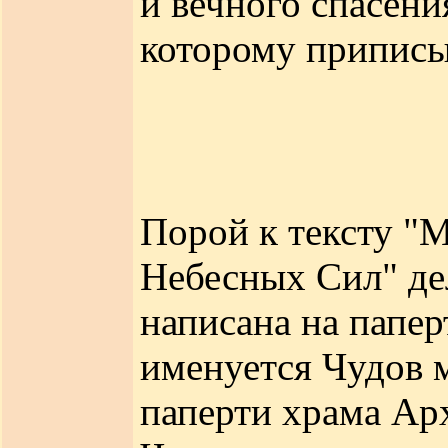
и вечного спасени
которому приписы
Порой к тексту "
Небесных Сил" де
написана на папе
именуется Чудов 
паперти храма Арх