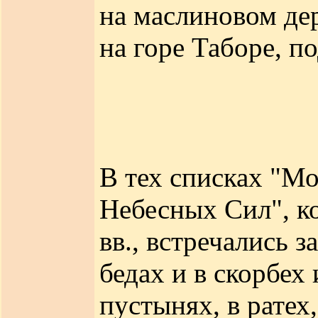
на маслиновом дер
на горе Таборе, п
В тех списках "М
Небесных Сил", к
вв., встречались 
бедах и в скорбех 
пустынях, в ратех,