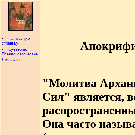
На главную
Апокрифи
страницу
Суеверие.
Псевдоблагочестие.
Лженаука
"Молитва Арханг
Сил" является, в
распространенны
Она часто назыв