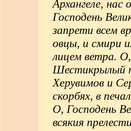
Архангеле, нас 
Господень Вели
запрети всем в
овцы, и смири и
лицем ветра. О
Шестикрылый п
Херувимов и Се
скорбях, в печа
О, Господень В
всякия прелести