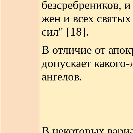
безсребреников, 
жен и всех святы
сил" [18].
В отличие от апок
допускает какого
ангелов.
В некоторых вари