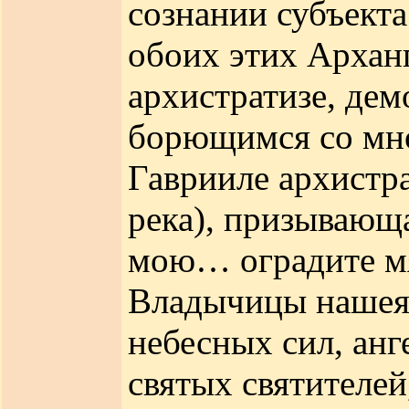
сознании субъект
обоих этих Арханг
архистратизе, дем
борющимся со мн
Гаврииле архистра
река), призывающа
мою… оградите мя
Владычицы нашея
небесных сил, анг
святых святителей