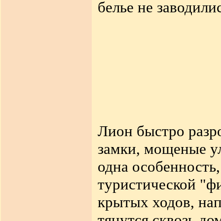
белье не заводили
Лион быстро разро
замки, мощеные у
одна особенность
туристической "фи
крытых ходов, на
тянутся сквозь до