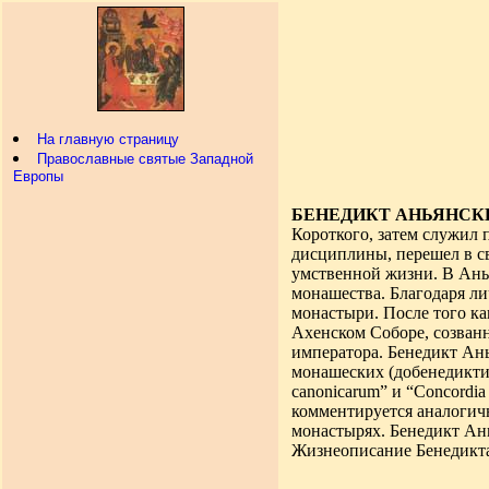
На главную страницу
Православные святые Западной
Европы
БЕНЕДИКТ АНЬЯНСК
Короткого, затем служил 
дисциплины
,
перешел в св
умственной жизни. В Ан
монашества. Благодаря л
монастыри. После того к
Ахенском Соборе
,
созванн
императора
.
Бенедикт Ан
монашеских (добенедикти
canonicarum”
и “
Concordia 
комментируется аналогич
монастырях. Бенедикт Ан
Жизнеописание Бенедикта