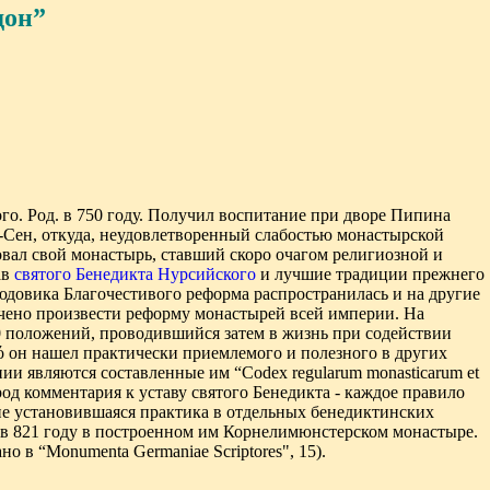
дон”
ого
.
Род. в
750
году. Получил воспитание при дворе Пипина
-Сен
,
откуда, неудовлетворенный слабостью монастырской
вал свой монастырь, ставший скоро очагом
религиозной и
ав
святого Бенедикта Нурсийского
и лучшие традиции прежнего
юдовика
Благочестивого реформа распространилась и на
другие
чено произвести
реформу монастырей всей империи. На
0 положений,
проводившийся затем в жизнь при содействии
ό
он нашел практически приемлемого и полезного в других
нии являются
составленные им
“Codex regularum monasticarum et
род
комментария к уставу святого Бенедикта
-
каждое правило
е установившаяся практика в отдельных бенедиктинских
 в 821 году в построенном им Корнелимюнстерском монастыре.
но в “
Monumenta Germaniae Scriptores", 15).