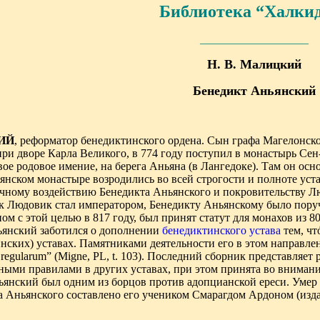
Библиотека “Халки
___________________
Н. В. Малицкий
Бенедикт Аньянский
ИЙ
,
реформатор бенедиктинского ордена
.
Сын графа Магелонск
при дворе Карла
Великого, в 774 году поступил
в монастырь Сен
ое родовое имение, на берега Аньяна (в Лангедоке). Там он
осно
ьянском
монастыре возродились во всей строгости и полноте
уст
ичному
воздействию Бенедикта Аньянского и покровительству Л
ак Людовик стал
императором, Бенедикту Аньянскому было пору
ом с этой целью в 817 году, был
принят статут для монахов из 8
ьянский
заботился о дополнении
бенедиктинского устава
тем, чт
нских) уставах. Памятниками
деятельности его в этом
направле
regularum” (Migne, PL, t. 103).
Последний сборник представляет 
ными правилами в других уставах, при этом принята во
внимани
ьянский был одним из
борцов против адопцианской ереси. Умер
 Аньянского составлено его учеником
Смарагдом Ардоном (изда