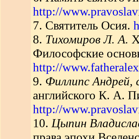
http://www.pravoslavi
7. Святитель Осия.
h
8.
Тихомиров Л. А.
Х
Философские основ
http://www.fatheralex
9.
Филлипс Андрей, 
английского К. А. П
http://www.pravosla
10.
Цыпин Владисла
права эпохи Вселен