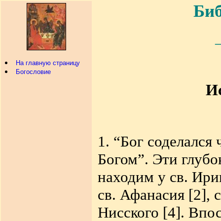
Биб
На главную страницу
Богословие
И
1. “Бог соделался 
Богом”. Эти глубо
находим у св. Ири
св. Афанасия
[2]
, 
Нисского
[4]
. Впо