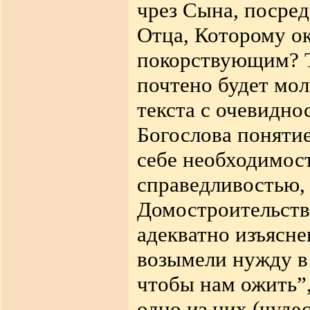
чрез Сына, посред
Отца, Которому ок
покорствующим? Т
почтено будет мо
текста с очевидно
Богослова поняти
себе необходимос
справедливостью, 
Домостроительства
адекватно изъясн
возымели нужду в
чтобы нам ожить”,
одно из них (чуде