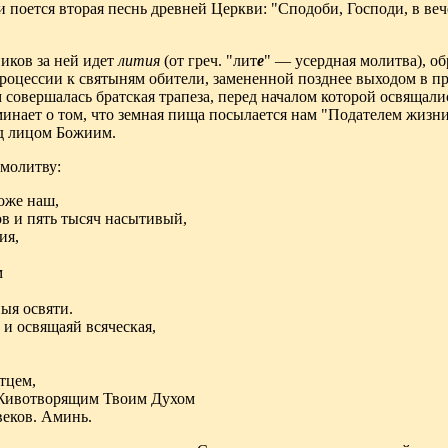
поется вторая песнь древней Церкви: "Сподоби, Господи, в вечер
иков за ней идет
лития
(от греч. "лит
е
" — усердная молитва), о
процессии к святыням обители, замененной позднее выходом в при
 совершалась братская трапеза, перед началом которой освящали
инает о том, что земная пища посылается нам "Подателем жизни
д лицом Божиим.
 молитву:
оже наш,
в и пять тысяч насытивый,
ия,
м
ыя освяти.
 и освящаяй всяческая,
тцем,
 Животворящим Твоим Духом
веков. Аминь.