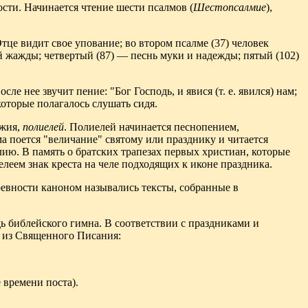
сти. Начинается чтение шести псалмов (
Шестопсалмие
),
тце видит свое упование; во втором псалме (37) человек
й жажды; четвертый (87) — песнь муки и надежды; пятый (102)
е нее звучит пение: "Бог Господь, и явися (т. е. явился) нам;
которые полагалось слушать сидя.
ожия,
полиелей
. Полиелей начинается песнопением,
ма поется "величание" святому или празднику и читается
ию. В память о братских трапезах первых христиан, которые
еем знак креста на челе подходящих к иконе праздника.
ревности каноном назывались тексты, собранные в
дь библейского гимна. В соответствии с праздниками и
ы из Священного Писания:
 времени поста).