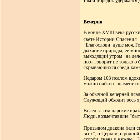
такой порядок удержался 
Вечерня
В конце XVIII века русск
свете Истории Спасения 
"Благослови, душе моя, Г
дыхание природы, ее мног
выходящий утром "на дел
поэт говорит не только о 
скрывающихся среди камне
Недаром 103 псалом вдох
можно найти в знаменитой
За обычной вечерней псал
Служ
а
щий обходит весь х
Вслед за тем царские вра
Люди, возмечтавшие "быть
Призывом диакона (или с
всех", о Церкви, о родно
скорби, гнева и нужды".