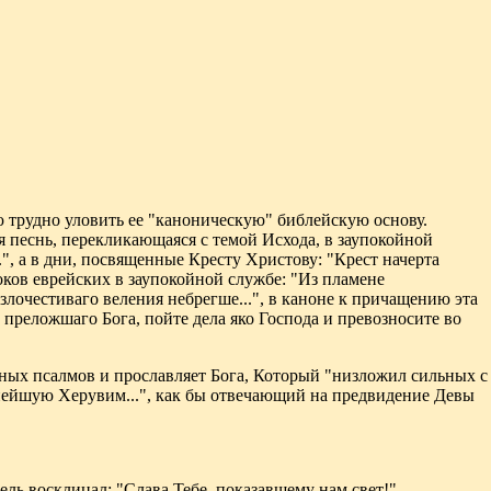
ю трудно уловить ее "каноническую" библейскую основу.
я песнь, перекликающаяся с темой Исхода, в заупокойной
", а в дни, посвященные Кресту Христову: "Крест начерта
ков еврейских в заупокойной службе: "Из пламене
злочестиваго веления небрегше...", в каноне к причащению эта
 преложшаго Бога, пойте дела яко Господа и превозносите во
етных псалмов и прославляет Бога, Который "низложил сильных с
тнейшую Херувим...", как бы отвечающий на предвидение Девы
ель восклицал: "Слава Тебе, показавшему нам свет!"