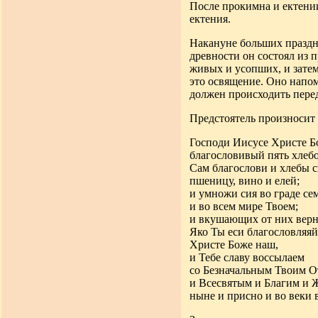
После прокимна и ектении 
ектения.
Накануне больших праздн
древности он состоял из 
живых и усопших, и затем
это освящение. Оно напом
должен происходить пере
Предстоятель произносит
Господи Иисусе Христе Б
благословивый пять хлебо
Сам благослови и хлебы с
пшеницу, вино и елей;
и умножи сия во граде се
и во всем мире Твоем;
и вкушающих от них верн
Яко Ты еси благословляяй
Христе Боже наш,
и Тебе славу воссылаем
со Безначальным Твоим О
и Всесвятым и Благим и
ныне и присно и во веки 