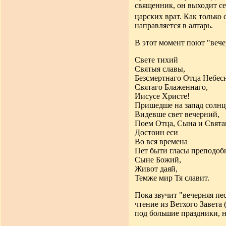
священник, он выходит се
царских врат. Как только 
направляется в алтарь.
В этот момент поют "веч
Свете тихий
Святыя славы,
Безсмертнаго Отца Небесн
Святаго Блаженнаго,
Иисусе Христе!
Пришедше на запад солнц
Видевше свет вечерний,
Поем Отца, Сына и Святаг
Достоин еси
Во вся времена
Пет быти гласы преподоб
Сыне Божий,
Живот даяй,
Темже мир Тя славит.
Пока звучит "вечерняя пес
чтение из Ветхого Завета 
под большие праздники, н