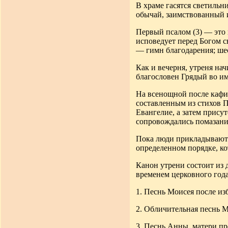
В храме гасятся светильн
обычай, заимствованный и
Первый псалом (3) — это 
исповедует перед Богом с
— гимн благодарения; шес
Как и вечерня, утреня нач
благословен Грядый во им
На всенощной после кафи
составленным из стихов П
Евангелие, а затем прису
сопровождались помазание
Пока люди прикладываютс
определенном порядке, к
Канон утрени состоит из 
временем церковного год
1. Песнь Моисея после из
2. Обличительная песнь М
3. Песнь Анны, матери пр