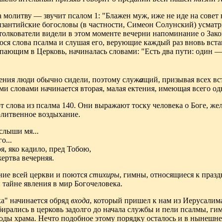
а молитву — звучит псалом 1: "Блажен муж, иже не иде на совет 
зантийские богословы (в частности, Симеон Солунский) усматри
 толкователи видели в этом моменте вечерни напоминание о Зак
нося слова псалма и слушая его, верующие каждый раз вновь вст
пающим в Церковь, начиналась словами: "Есть два пути: один 
ения люди обычно сидели, поэтому служ
а
щий, призывая всех вс
и словами начинается вторая, малая ектения, имеющая всего о
т слова из псалма 140. Они выражают тоску человека о Боге, жел
олитвенное воздыхание.
услыши мя...
о...
я, яко кадило, пред Тобою,
ертва вечерняя.
ние всей церкви и поются
стихиры
, гимны, относящиеся к праз
тайне явления в мир Богочеловека.
а" начинается обряд
входа
, который пришел к нам из Иерусалим
ирались в церковь задолго до начала службы и пели псалмы, г
оды храма. Нечто подобное этому порядку осталось и в нынешн