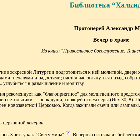
Библиотека “Халки
___________________
Протоиерей Александр М
Вечер в храме
Из книги "Православное богослужение. Таинс
нуне воскресной Литургии подготовиться к ней молитвой, двери 
удами, печалями и радостями; настал час оглянуться назад, собр
, углубиться в размышление и молитву.
ия рекомендует как "благоприятное" для молитвенного предстоя
ли светильники — знак души, горящей огнем веры (Исх 30, 8). 
оен новозаветной Церковью. Когда зажигали свечи или лампады,
о церковной
вечерни
.
[
2
]
лось Христу как "Свету мира"
. Вечерня состояла из библейск