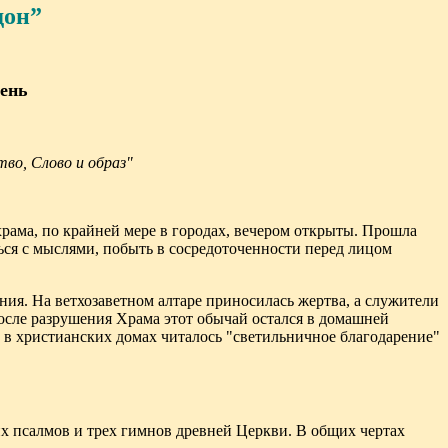
дон”
ень
тво, Слово и образ"
храма, по крайней мере в городах, вечером открыты. Прошла
аться с мыслями, побыть в сосредоточенности перед лицом
ния. На ветхозаветном алтаре приносилась жертва, а служители
После разрушения Храма этот обычай остался в домашней
 в христианских домах читалось "светильничное благодарение"
их псалмов и трех гимнов древней Церкви. В общих чертах