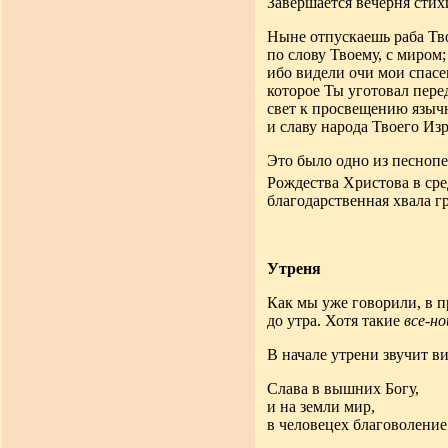
Завершается вечерня стих
Ныне отпускаешь раба Тв
по слову Твоему, с миром;
ибо видели очи мои спасе
которое Ты уготовал пере
свет к просвещению языч
и славу народа Твоего Изр
Это было одно из песнопе
Рождества Христова в ср
благодарственная хвала г
Утреня
Как мы уже говорили, в п
до утра. Хотя такие
все-н
В начале утрени звучит в
Слава в вышних Богу,
и на земли мир,
в человецех благоволение 