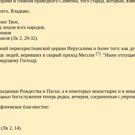
ирами и гимном праведного Симеона, того старца, который, взяв
оего, Владыко,
ние Твое,
д лицом всех народов,
ников
аиля (Лк 2, 29-32).
ний первохристианской церкви Иерусалима и более того: как д
[
7
]
еде людей, веривших в скорый приход Мессии
. "Ныне отпущае
рядущему Господу.
раздники Рождества и Пасхи, а в некоторых монастырях и в ины
ощные
богослужения теперь редки, вечерня, соединенная с
утрен
ифлеемское благовестие:
(Лк 2, 14).