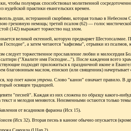
ики, чтобы полумрак способствовал молитвенной сосредоточенно
з иудейской практики евангельских времен.
вопль души, истерзанной скорбями, которая только в Небесном О
вою греховную немощь; третий псалом (62) — голос мистическо
той (142) выражает торжество над злом.
инается великой ектенией, которую предваряет Шестопсалмие. Посл
я Господне", а затем читаются "кафизмы", отрывки из псалмов, 
зм следует торжественное прославление любви и милосердия Б
салтири ("Хвалите имя Господне..."). После каждения всего хра
тствующие подходят приложиться к праздничной иконе и Евангел
м благовонным маслом, епископ (или священник) начертывает ел
я, хор поет
канон утрени.
Слово "канон" означает правило. В д
оторый освящен традицией.
девяти "песней". Каждая из них сложена по образцу какого-нибу
а текст и мелодия меняются. Неизменными остаются только тем
бавления от всадников фараона (Исх 15).
оисея (Исх 32). Вторая песнь в каноне обычно опускается (кроме
орока Самуила (I Цар 2).