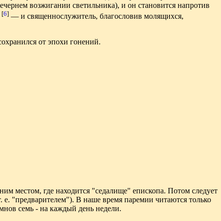
вечернем возжигании светильника), и он становится напротив
[
6
]
"
— и священнослужитель, благословив молящихся,
охранился от эпохи гонений.
рним местом, где находится "седалище" епископа. Потом следует
 т. е. "предварителем"). В наше время паремии читаются только
мнов семь - на каждый день недели.