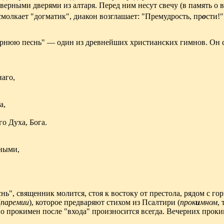
верными дверями из алтаря. Перед ним несут свечу (в память о 
смолкает "догматик", диакон возглашает: "Премудрость, пр
о
сти!
ернюю песнь" — один из древнейших христианских гимнов. Он с
аго,
а,
о Духа, Бога.
ными,
нь", священник молится, стоя к востоку от престола, рядом с го
(
паремии
), которое предваряют стихом из Псалтири (
прок
и
мном
,
о прокимен после "входа" произносится всегда. Вечерних проки