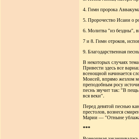
4. Гимн пророка Аввакум
5. Пророчество Исаии о 
6. Молитва "из бездны", 
7 и 8. Гимн отроков, исп
9. Благодарственная песнь
В некоторых случаях тема
Привести здесь все вариа
всенощной начинается сло
Моисей, впрямо жезлом мо
преподобным росу источил
песнь звучит так: "В пещ
вся веки".
Перед девятой песнью кан
престолов, вознеся смире
Марии — "Отныне ублажа
***
Всенощная заканчивалась 