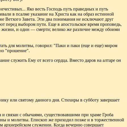
нечестивых... Яко весть Господь путь праведных и путь
вали в псалме указание на Христа как на образ истинной
оне Ветхого Завета. Эти два понимания не исключают друг
ают перед выбором пути. Еще в апостольское время проповедь,
— жизни, и один — смерти; велико же различие между обоими
тать для молитвы, говорил: "Паки и паки (еще и еще) миром
дно "прошение".
ание служить Ему от всего сердца. Вместо даров на алтаре он
днику или святому данного дня. Стихиры в субботу завершает
а и связан с обычаями, существовавшими при храме Гроба
имны и молитвы. Епископ же приходил позже и в торжественной
ем архиерейском служении. Когда вечерню совершает