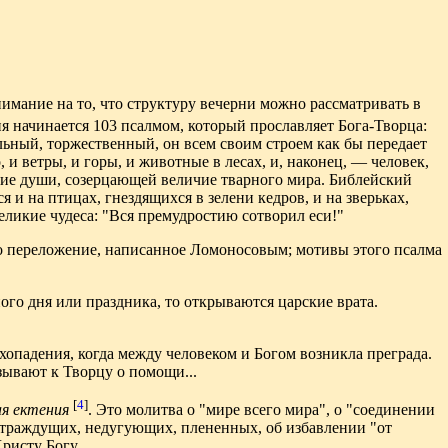
имание на то, что структуру вечерни можно рассматривать в
рня начинается 103 псалмом, который прославляет Бога-Творца:
альный, торжественный, он всем своим строем как бы передает
и ветры, и горы, и животные в лесах, и, наконец, — человек,
ние души, созерцающей величие тварного мира. Библейский
 и на птицах, гнездящихся в зелени кедров, и на зверьках,
еликие чудеса: "Вся премудростию сотворил еси!"
го переложение, написанное Ломоносовым; мотивы этого псалма
ного дня или праздника, то открываются царские врата.
хопадения, когда между человеком и Богом возникла преграда.
взывают к Творцу о помощи...
[
4
]
ая ектения
. Это молитва о "мире всего мира", о "соединении
 страждущих, недугующих, плененных, об избавлении "от
ристу Богу.