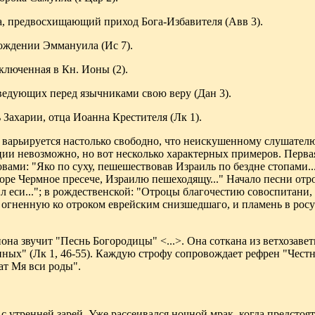
а, предвосхищающий приход Бога-Избавителя (Авв 3).
рождении Эммануила (Ис 7).
включенная в Кн. Ионы (2).
оведующих перед язычниками свою веру (Дан 3).
 Захарии, отца Иоанна Крестителя (Лк 1).
 варьируется настолько свободно, что неискушенному слушател
ции невозможно, но вот несколько характерных примеров. Перва
вами: "Яко по суху, пешешествовав Израиль по бездне стопами...
ре Чермное пресече, Израилю пешеходящу..." Начало песни отро
 еси..."; в рождественской: "Отроцы благочестию совоспитани, 
ь огненную ко отроком еврейским снизшедшаго, и пламень в росу
она звучит "Песнь Богородицы" <...>. Она соткана из ветхозав
нных" (Лк 1, 46-55). Каждую строфу сопровождает рефрен "Чес
т Мя вси роды".
с утренней зарей. Уже рассеивался ночной мрак, когда предстоят