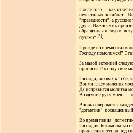
После того — как ответ н
нечестивых погибнет". Ви
"праведности", а русские
друга. Важно, что, произ
обращенная к людям, всту
[
5
]
путями"
.
Прежде во время псалмоп
Господу помолимся!" Этим
За малой ектенией следую
приносит Господу свое м
Господи, воззвах к Тебе, 
Вонми гласу моления моег
Да исправится молитва мо
Воздеяние руку моею — ж
Вновь совершается кажде
"догматик", посвященный 
Во время пения "догматик
Господня. Богомольцы соб
процессии вступал под св