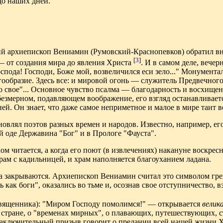
до наших дней.
ий архиепископ Вениамин (Румовский-Краснопевков) обратил вн
[
3
]
— от создания мира до явления Христа
. И в самом деле, вече
оспода! Господи, Боже мой, возвеличился еси зело..." Монумент
ообразие. Здесь все: и мировой огонь — служитель Предвечного, 
о свое"... Основное чувство псалма — благодарность и восхище
безмерном, подавляющем воображение, его взгляд останавливается
й. Он знает, что даже самое неприметное и малое в мире таит в
новлял поэтов разных времен и народов. Известно, например, е
 оде Державина "Бог" и в Прологе "Фауста".
ом читается, а когда его поют (в извлечениях) накануне воскрес
рам с кадильницей, и храм наполняется благоуханием ладана.
та закрываются. Архиепископ Вениамин считал это символом гре
 как боги", оказались во тьме и, осознав свое отступничество, 
вященника): "Миром Господу помолимся!" — открывается
велик
й стране, о "временах мирных", о плавающих, путешествующих,
 Заключительный призыв говорит о предании всей нашей жизни Х