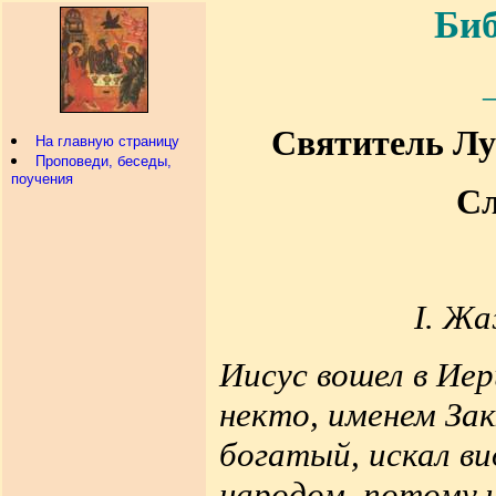
Биб
Святитель Лу
На главную страницу
Проповеди, беседы,
поучения
Сл
I. Жа
Иисус вошел в Иер
некто, именем Зак
богатый, искал ви
народом, потому 