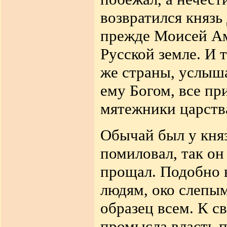
возвратился князь
прежде Моисей Ам
Русской земле. И 
же страны,
услыша
ему Богом, все пр
мятежники царства
Обычай был у княз
помиловал, так о
прощал. Подобно 
людям, око слепым
образец всем. К с
промысла власть 