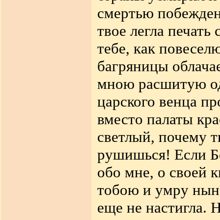
смертью побежден.
твое легла печать
тебе, как повесел
багряницы облачае
мною расшитую од
царского венца п
вместо палаты кра
светлый, почему т
рушишься! Если Б
обо мне, о своей 
тобою и умру ныне
еще не настигла. 