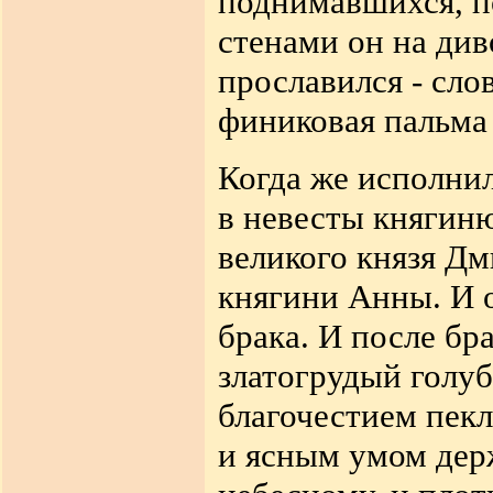
поднимавшихся, п
стенами он
на див
прославился - сло
финиковая пальма 
Когда же исполнил
в невесты княгиню
великого князя Д
княгини Анны. И 
брака. И после бр
златогрудый голуб
благочестием пекл
и ясным умом держ