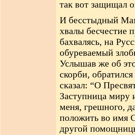
так вот защищал о
И бесстыдный Мам
хвалы бесчестие п
бахвалясь, на Рус
обуреваемый злоб
Услышав же об эт
скорби, обратился
сказал: “О Пресвя
Заступница миру 
меня, грешного, д
положить во имя С
другой помощницы