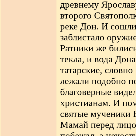
древнему Ярославу
второго Святополк
реке Дон. И сошли
заблистало оружие
Ратники же
билис
текла, и вода Дон
татарские, словно
лежали подобно п
благоверные виде
христианам. И пом
святые мученики 
Мамай перед лицо
побежал, а нечес