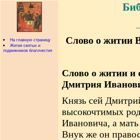
Биб
Слово о житии 
На главную страницу
Жития святых и
подвижников благочестия
Слово о житии и 
Дмитрия Иванови
Князь сей Дмитри
высокочтимых род
Ивановича, а мать
Внук же он право