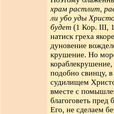
храм растлит, ра
ли убо уды Христ
будет
(1 Кор. III
натиск греха якор
дуновение вожделе
крушение. Но мор
кораблекрушение, 
подобно свинцу, в
судилищем Христо
вместе с помышле
благоговеть пред 
Его, не сделаем б