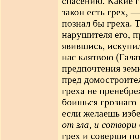
спасению. Какие г
закон есть грех, —
познал бы греха. Т
нарушителя его, п
явившись, искупил
нас клятвою (Галат
предпочтения зем
пред домостроите
греха не пренебр
боишься грознаго 
если желаешь изб
от зла, и сотвори
грех и соверши по