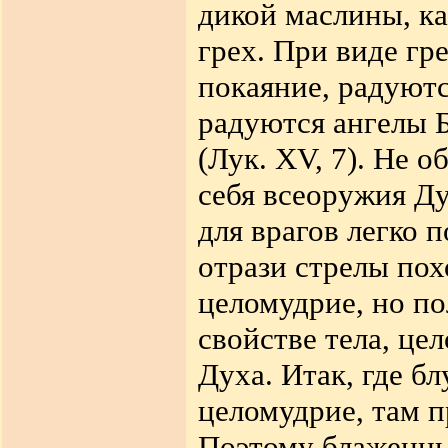
дикой маслины, ка
грех. При виде гр
покаяние, радуютс
радуются ангелы 
(Лук. XV, 7). Не о
себя всеоружия Ду
для врагов легко 
отрази стрелы пох
целомудрие, но по
свойстве тела, це
Духа. Итак, где бл
целомудрие, там 
Поэтому блаженны