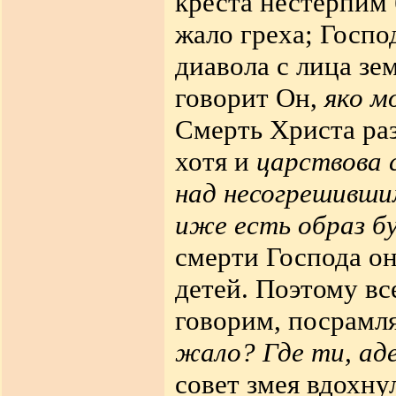
креста нестерпим 
жало греха; Госпо
диавола с лица зе
говорит Он,
яко м
Смерть Христа раз
хотя и
царствова 
над несогрешивши
иже есть образ б
смерти Господа он
детей. Поэтому вс
говорим, посрамл
жало? Где ти, ад
совет змея вдохну