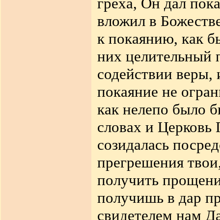
греха, Он дал пок
вложил в Божеств
к покаянию, как б
них целительный п
содействии веры, 
покаяние не огран
как нелепо было б
словах и Церковь 
созидалась посред
прегрешения твои,
получить прощение
получишь в дар п
свидетелем нам Д