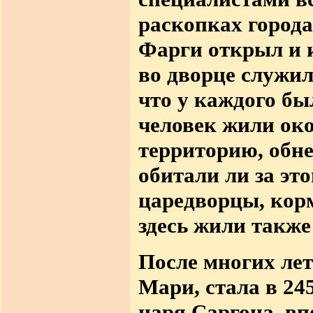
раскопках город
Фарги открыл и
во дворце служил
что у каждого бы
человек
жили око
территорию, обн
обитали ли за эт
царедворцы, кор
здесь жили такж
После многих лет
Мари, стала в 24
царя Саргона, вп