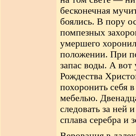
бесконечная
мучи
боялись
.
В
пору о
помпезных захоро
умершего хоронил
положении. При
п
запас воды
.
А вот 
Рождества Христов
похоронить себя
в
мебелью. Двенадц
следовать за ней 
сплава серебра и
з
Верования в дале