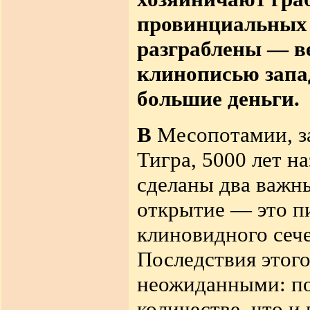
провинциальных 
разграблены — ве
клинописью зап
большие деньги.
В
Месопотамии, з
Тигра, 5000 лет
на
сделаны два важн
открытие — это п
клиновидного
сеч
Последствия этого
неожиданными
:
по
количестве, что и