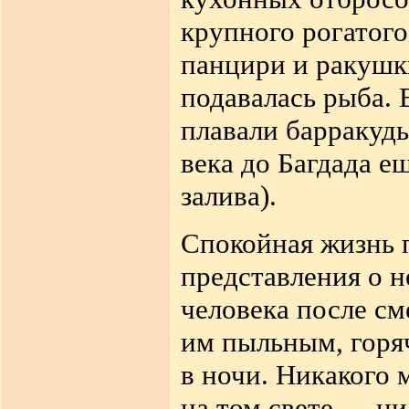
крупного рогатого
панцири и ракушк
подавалась рыба
.
В
плавали барракуд
века до
Багдада е
залива)
.
Спокойная жизнь 
представления о н
человека после
см
им пыльным, горя
в ночи. Никакого 
на
том свете — ни