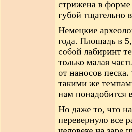
стрижена
в форме
губой тщательно 
Немецкие археолог
года. Площадь в 5
собой лабиринт т
только малая част
от наносов
песка
.
такими же темпами
нам понадобится
Но даже то
,
что на
перевернуло все 
человеке на заре 