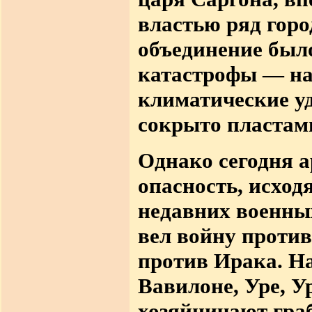
властью ряд город
объединение был
катастрофы — на
климатические у
сокрыто пластам
Однако сегодня а
опасность, исход
недавних военны
вел
войну против
против Ирака. Н
Вавилоне
,
Уре, У
хозяйничают гра