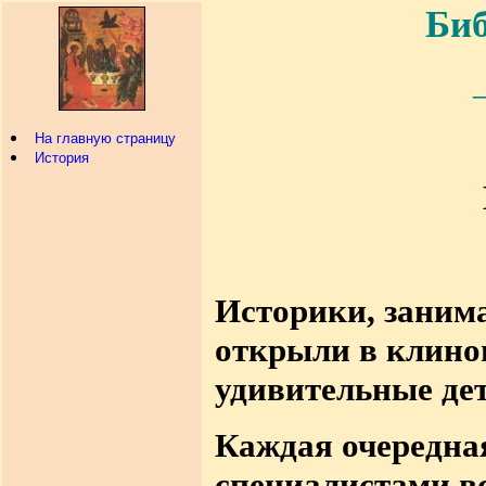
Биб
На главную страницу
История
Историки, заним
открыли в клино
удивительные де
Каждая очередная
специалистами в