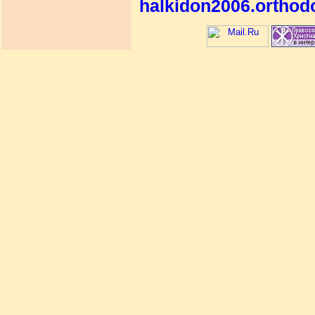
halkidon2006.orthod