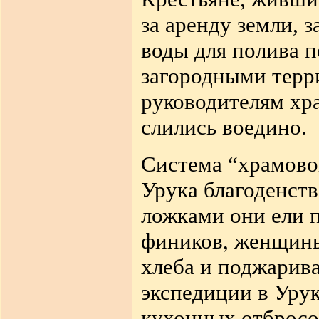
за аренду
земли, з
воды для полива 
загородными терр
руководителям
хр
слились воедино.
Система “храмово
Урука благоденст
ложками
они ели 
фиников, женщины
хлеба и поджарива
экспедиции в Уру
кухонных отбросо