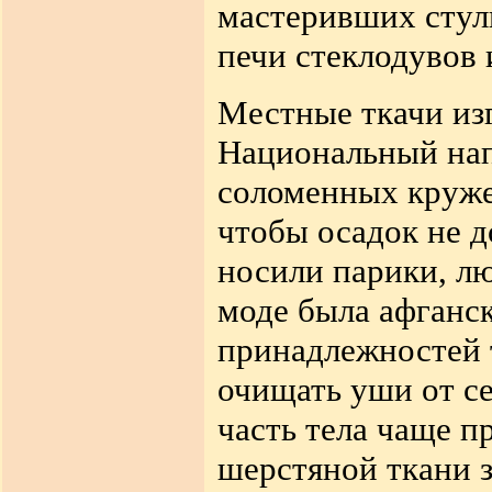
мастеривших стул
печи стеклодувов
Местные ткачи изг
Национальный нап
соломенных круж
чтобы осадок не 
носили
парики, л
моде была афганск
принадлежностей 
очищать уши от
с
часть тела чаще п
шерстяной ткани з