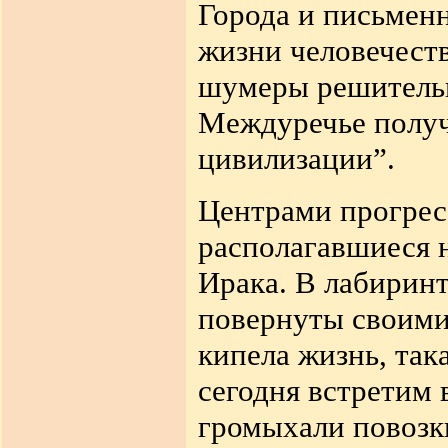
Города и письменн
жизни человечест
шумеры решитель
Междуречье получ
цивилизации
”.
Центрами прогрес
располагавшиеся 
Ирака
.
В лабиринт
повернуты
своими
кипела жизнь, так
сегодня встретим
громыхали повозки