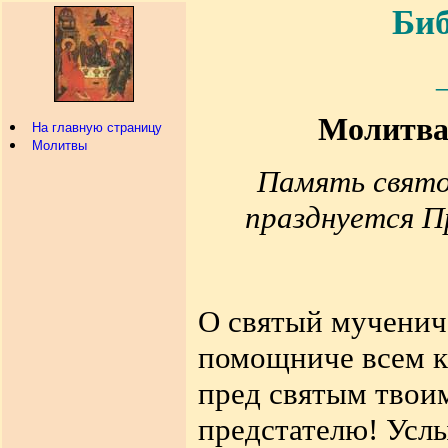
Биб
Молитва
На главную страницу
Молитвы
Память свято
празднуется П
О святый мученич
помощниче всем к
пред святым твои
предстателю! Услы