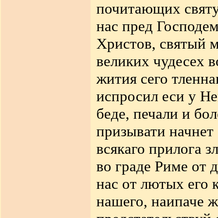
почитающих святу
нас пред Господем
Христов, святый м
великих чудесех в
жития сего тленна
испросил еси у Не
беде, печали и бо
призывати начнет 
всякаго прилога з
во граде Риме от 
нас от лютых его 
нашего, наипаче ж