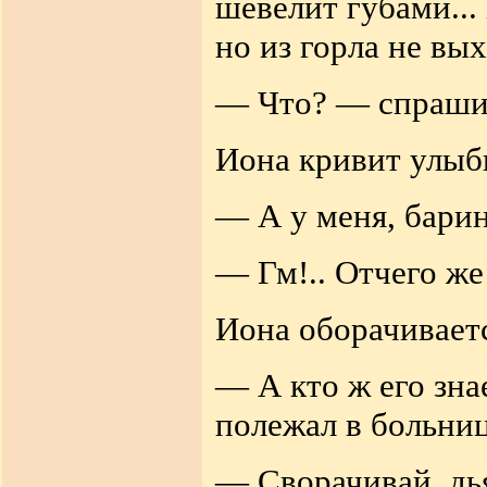
шевелит губами... 
но из горла не вы
— Что? — спраши
Иона кривит улыбк
— А у меня, барин,
— Гм!.. Отчего же
Иона оборачиваетс
— А кто ж его знае
полежал в больниц
— Сворачивай, дь