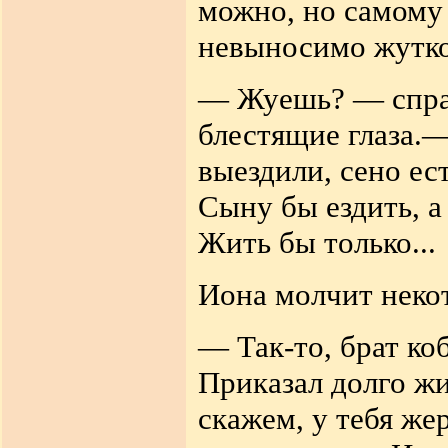
можно, но самому 
невыносимо жутко
— Жуешь? — спраш
блестящие глаза.—
выездили, сено ест
Сыну бы ездить, а 
Жить бы только...
Иона молчит неко
— Так-то, брат ко
Приказал долго жит
скажем, у тебя же