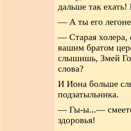
дальше так ехать! 
— А ты его легоне
— Старая холера,
вашим братом цере
слышишь, Змей Го
слова?
И Иона больше слы
подзатыльника.
— Гы-ы...— смеетс
здоровья!