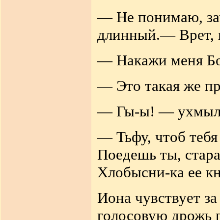
— Не понимаю, за
длинный.— Врет, к
— Накажи меня Бог
— Это такая же пр
— Гы-ы! — ухмыля
— Тьфу, чтоб тебя
Поедешь ты, старая
Хлобысни-ка ее кн
Иона чувствует за
голосовую дрожь 