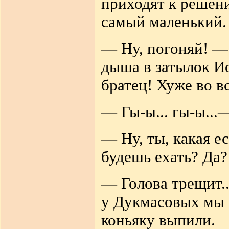
приходят к решени
самый маленький.
— Ну, погоняй! — 
дыша в затылок И
братец! Хуже во в
— Гы-ы... гы-ы...
— Ну, ты, какая е
будешь ехать? Да?
— Голова трещит.
у Дукмасовых мы 
коньяку выпили.