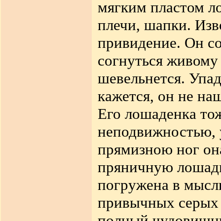
мягким пластом л
плечи, шапки. Изв
привидение. Он со
согнуться живому 
шевельнется. Упад
кажется, он не наш
Его лошаденка то
неподвижностью, 
прямизною ног он
пряничную лошадку
погружена в мысль
привычных серых к
полный чудовищны