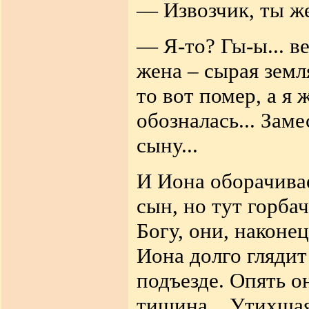
— Извозчик, ты ж
— Я-то? Гы-ы... в
жена – сырая земля
то вот помер, а я 
обозналась... Заме
сыну...
И Иона оборачивае
сын, но тут горбач
Богу, они, наконе
Иона долго глядит
подъезде. Опять о
тишина... Утихшая