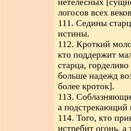
нетелесных [сущно
логосов всех веков
111. Седины старце
истины.
112. Кроткий моло
кто поддержит ма
старца, горделиво
больше надежд воз
более кроток].
11З. Соблазняющи
а подстрекающий и
114. Того, кто пр
истребит огонь, а