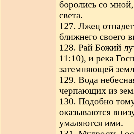
боролись со мной,
света.
127. Лжец отпадет
ближнего своего в
128. Рай Божий лу
11:10), и река Го
затемняющей зем
129. Вода небесна
черпающих из зем
130. Подобно том
оказываются внизу
умаляются ими.
131. Мудрость Гос