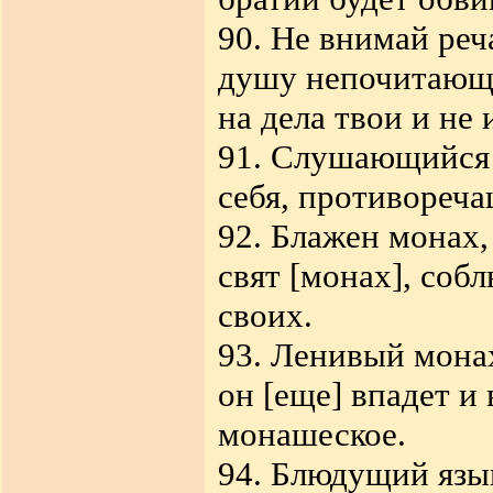
90. Не внимай реч
душу непочитающе
на дела твои и не
91. Слушающийся 
себя, противореча
92. Блажен монах
свят [монах], соб
своих.
93. Ленивый монах
он [еще] впадет и 
монашеское.
94. Блюдущий язы