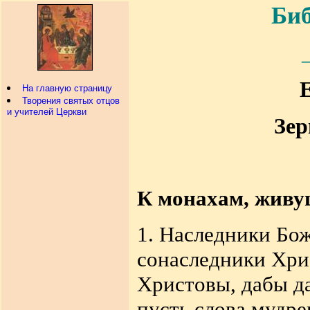
Биб
На главную страницу
Творения святых отцов
и учителей Церкви
Зер
К монахам, живу
1. Наследники Бо
сонаследники Хри
Христовы, дабы да
пусть слова мудре