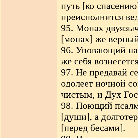
путь [ко спасению
преисполнится ве
95. Монах двуязы
[монах] же верный
96. Уповающий на
же себя вознесется
97. Не предавай с
одолеет ночной с
чистым, и Дух Гос
98. Поющий псалм
[души], а долготе
[перед бесами].