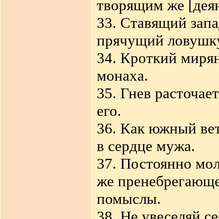
творящим же [деян
33. Ставящий запа
прячущий ловушку 
34. Кроткий миря
монаха.
35. Гнев расточае
его.
36. Как южный вет
в сердце мужа.
37. Постоянно мо
же пренебрегающе
помыслы.
38. Не увеселяй с