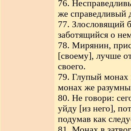
76. Несправедливы
же справедливый д
77. Злословящий б
заботящийся о нем
78. Мирянин, при
[своему], лучше 
своего.
79. Глупый монах 
монах же разумный
80. Не говори: сег
уйду [из него], по
подумав как следу
81. Монах в затво