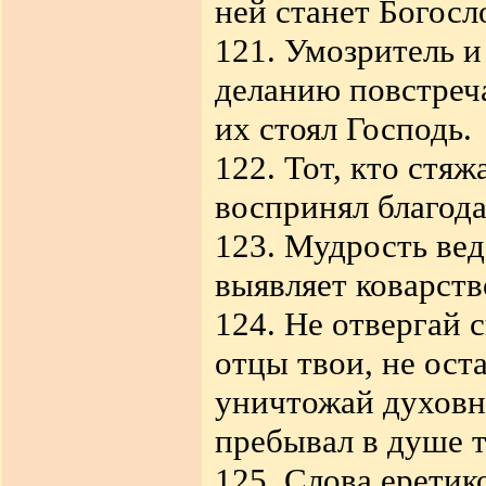
ней станет Богосл
121. Умозритель 
деланию повстреча
их стоял Господь.
122. Тот, кто стя
воспринял благода
123. Мудрость вед
выявляет коварств
124. Не отвергай 
отцы твои, не ост
уничтожай духовно
пребывал в душе т
125. Слова ерети