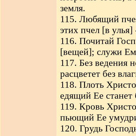
земля.
115. Любящий пче
этих пчел [в улья
116. Почитай Госп
[вещей]; служи Ем
117. Без ведения н
расцветет без влаг
118. Плоть Христо
едящий Ее станет
119. Кровь Христо
пьющий Ее умудр
120. Грудь Господ