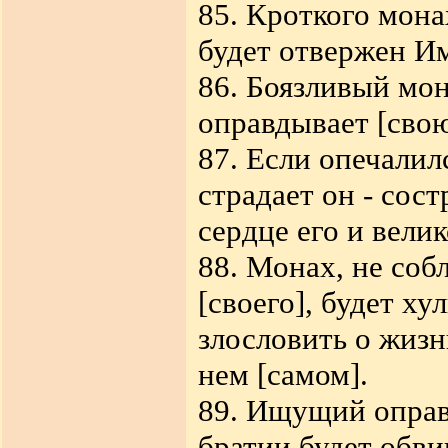
85. Кроткого мона
будет отвержен И
86. Боязливый мо
оправдывает [свою
87. Если опечалилс
страдает он - сос
сердце его и вели
88. Монах, не соб
[своего], будет ху
злословить о жизни
нем [самом].
89. Ищущий оправд
братии будет обви