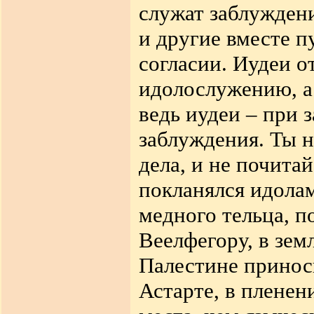
служат заблуждени
и другие вместе п
согласии. Иудеи о
идолослужению
,
а
ведь иудеи
–
при з
заблуждения. Ты 
дела, и не почита
покланялся идолам
медного тельца, п
Веелфегору, в зем
Палестине принос
Астарте, в пленен