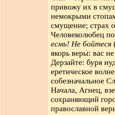
привожу их в сму
немокрыми стопам
смущение; страх о
Человеколюбец по
есмь! Не бойтеся
якорь веры: вас н
Дерзайте: буря иу
еретическое волне
собезначальное Сл
Начала, Агнец, в
сохраняющий горо
православной вер