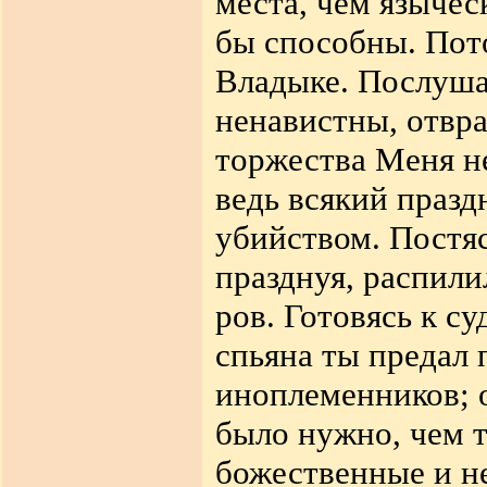
места, чем
язычес
бы способны. Пот
Владыке. Послуша
ненавистны, отвр
торжества Меня н
ведь всякий праз
убийством. Постя
празднуя, распили
ров. Готовясь к су
спьяна ты предал 
иноплеменников; о
было нужно, чем т
божественные и н