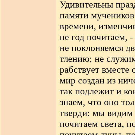
Удивительны праз
памяти мучеников
времени, изменчи
не год почитаем, 
не поклоняемся д
тлению; не служи
рабствует вместе 
мир создан из нич
так подлежит и ко
знаем, что оно то
тверди: мы видим 
почитаем света, п
почитаем луны, по