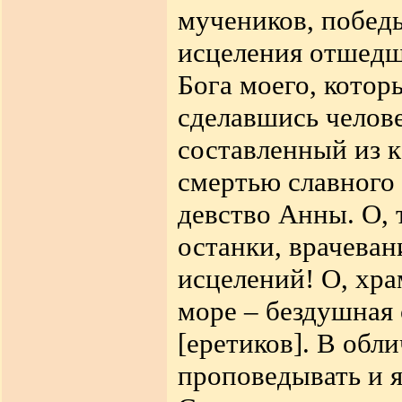
мучеников, побед
исцеления отшедш
Бога моего, котор
сделавшись челове
составленный из к
смертью славного
девство Анны. О,
останки, врачеван
исцелений! О, хр
море
–
бездушная
[
еретиков
]
. В обл
проповедывать и я