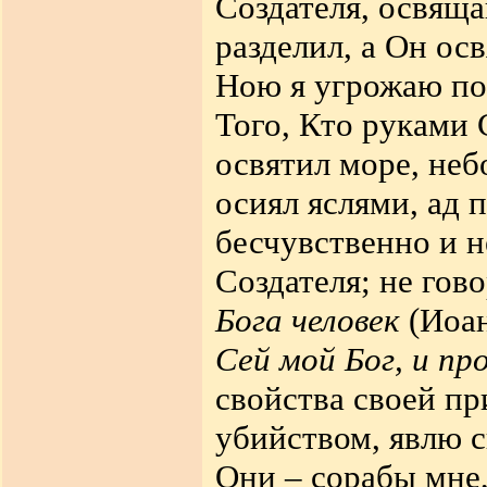
Создателя, освящ
разделил, а Он ос
Ною я угрожаю пот
Того
,
Кто руками 
освятил море, не
осиял яслями, ад 
бесчувственно и н
Создателя; не гов
Бога человек
(Иоа
Сей мой Бог, и пр
свойства своей п
убийством, явлю с
Они
–
сорабы мне