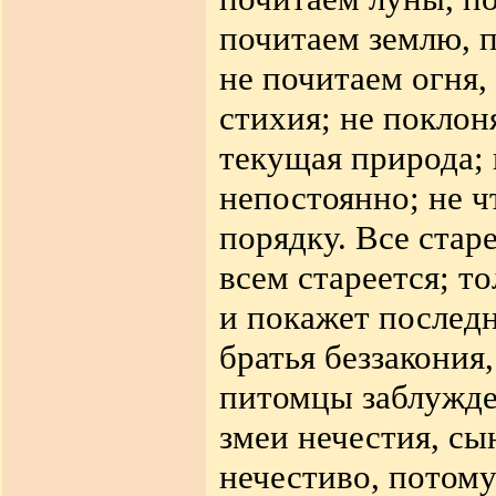
почитаем землю, п
не почитаем огня,
стихия; не
поклоня
текущая природа; 
непостоянно; не ч
порядку. Все стар
всем стареется; т
и покажет послед
братья беззакония
питомцы заблужден
змеи нечестия, с
нечестиво, потому