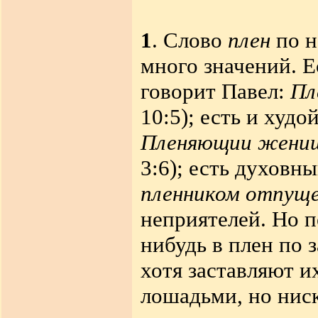
1
. Слово
плен
по н
много значений. Е
говорит Павел
:
Пл
10:5); есть и худо
Пленяющии жениш
3:6); есть духовны
пленником отпущ
неприятелей. Но 
нибудь в плен по
хотя заставляют их
лошадьми, но ниск