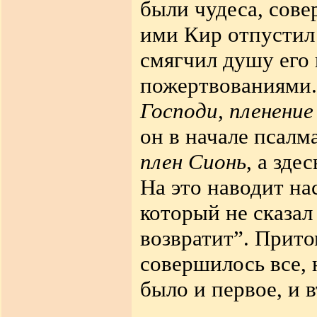
были чудеса, сов
ими Кир отпустил
смягчил душу его 
пожертвованиями
Господи, пленени
он в начале псалм
плен Сионь
,
а
здес
На это наводит на
который не сказа
возвратит
”.
Притом
совершилось все,
было и первое, и в