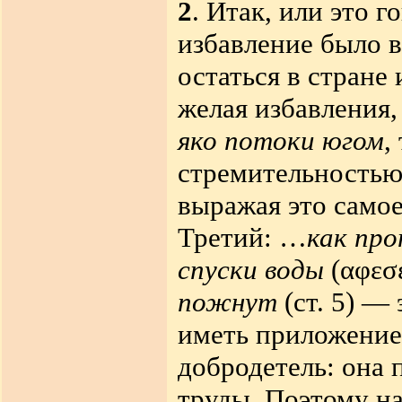
2
. Итак, или это г
избавление было в
остаться в стране
желая избавления,
яко потоки югом
,
стремительностью,
выражая это самое,
Третий:
…
как пр
спуски воды
(
αφεσ
пожнут
(ст. 5) —
иметь приложение
добродетель: она 
труды
.
Поэтому на