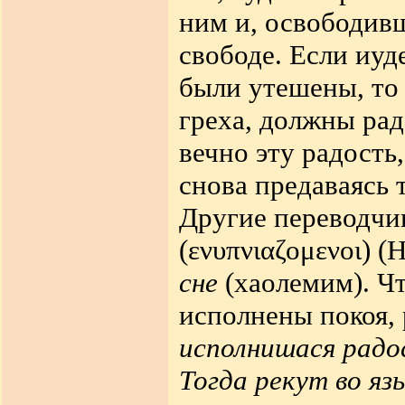
ним и, освободивш
свободе. Если иуд
были утешены, то
греха, должны рад
вечно эту радость,
снова предаваясь 
Другие переводчи
(
ενυπνιαζομενοι
)
(Н
сне
(хаолемим). Ч
исполнены покоя, 
исполнишася радос
Тогда рекут во яз