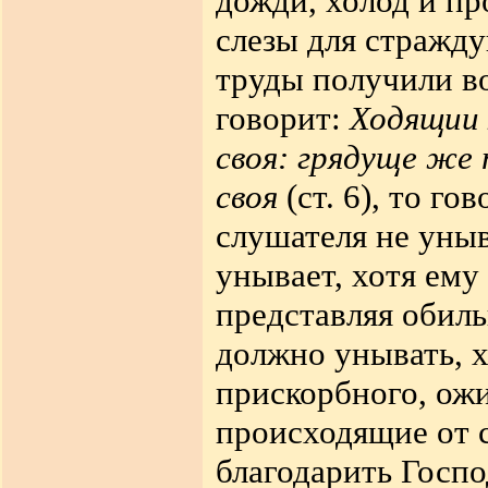
дожди, холод и пр
слезы для стражду
труды получили во
говорит:
Ходящии 
своя: грядуще же
своя
(ст. 6), то го
слушателя не уныв
унывает, хотя ему
представляя обиль
должно унывать, х
прискорбного, ожи
происходящие от с
благодарить Господ