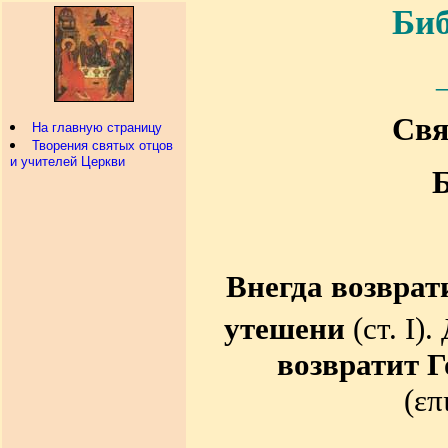
Биб
Свя
На главную страницу
Творения святых отцов
и учителей Церкви
Б
Внегда возврат
утешени
(ст. I)
возвратит Г
(
επ