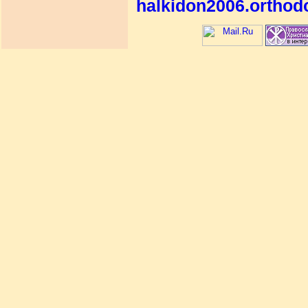
halkidon2006.orthod