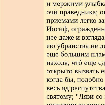
и мерзкими улыбк
очи праведника; о
приемами легко за
Иосиф, огражденн
нее даже и взгляд
ею убранства не д
еще большим плам
находя, чтó еще с
открыто вызвать е
когда бы, подобно
весь яд распутств
святому; "Лязи со 
приступи ко мне с