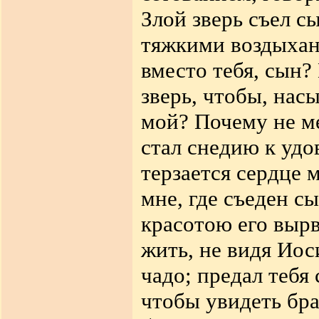
Злой зверь съел с
тяжкими воздыхан
вместо тебя, сын?
зверь, чтобы, нас
мой? Почему не ме
стал снедию к удо
терзается сердце 
мне, где съеден с
красотою его вырв
жить, не видя Иос
чадо; предал тебя
чтобы увидеть бра