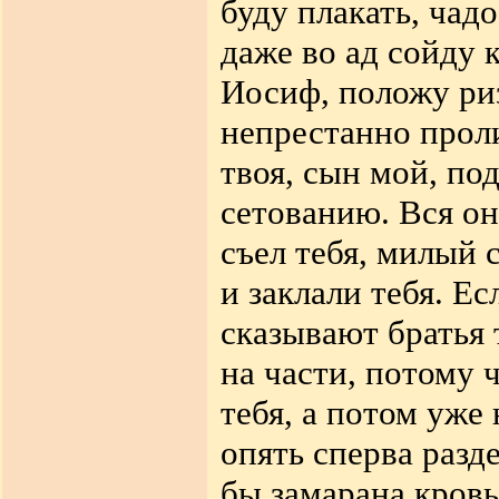
буду плакать, чад
даже во ад сойду к
Иосиф, положу риз
непрестанно проли
твоя, сын мой, по
сетованию. Вся он
съел тебя, милый 
и заклали тебя. Е
сказывают братья 
на части, потому 
тебя,
а потом уже
опять сперва разде
бы замарана кровь