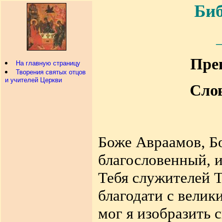
Биб
Пре
На главную страницу
Творения святых отцов
и учителей Церкви
Сло
Боже Авраамов, Бо
благословенный, 
Тебя служителей Т
благодати с велик
мог я изобразить 