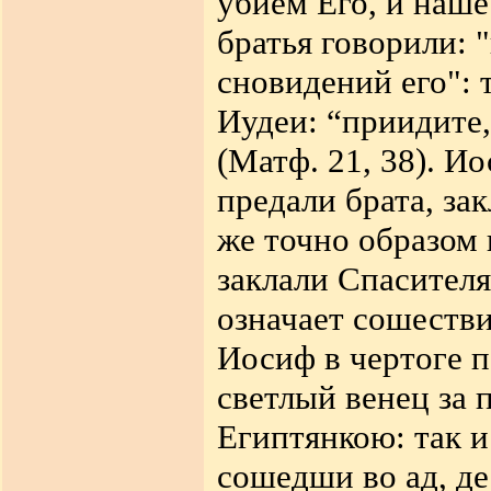
убием Его, и наше
братья говорили: 
сновидений его": 
Иудеи: “приидите,
(Матф. 21, 3
8
). И
предали брата, за
же точно образом 
заклали Спасител
означает сошестви
Иосиф в чертоге
п
светлый венец за
Египтянкою: так 
сошедши во ад, д