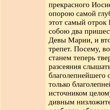
прекрасного Иоси
опорою самой глу
этот самый отрок 
собою два пришест
Девы Марии, и вто
трепет. Посему, 
станем теперь тве
разсеяния слышать
благолепнейшего о
только благолепн
источником целом
дивным низложите