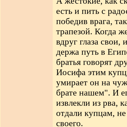
А жестокие, как с
есть и пить с рад
победив врага, та
трапезой. Когда ж
вдруг глаза свои, 
держа путь в Егип
братья говорят др
Иосифа этим купц
умирает он на чуж
брате нашем". И ег
извлекли из рва, к
отдали купцам, не
своего.