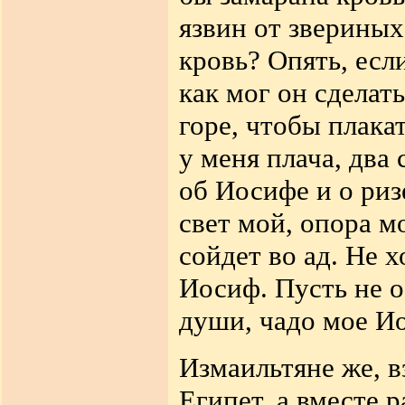
язвин от звериных
кровь? Опять, есл
как мог он сделат
горе, чтобы плака
у меня плача, два 
об Иосифе и о ризе
свет мой, опора м
сойдет во ад. Не х
Иосиф. Пусть не о
души, чадо мое И
Измаильтяне же, в
Египет, а вместе р