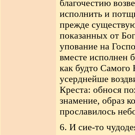
благочестию возве
исполнить и потщ
прежде существу
показанных от Бо
упование на Госп
вместе исполнен б
как будто Самого 
усерднейше воздв
Креста: обнося по
знамение, образ к
прославилось небо
6. И сие-то чудо