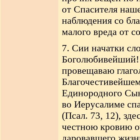
от Спасителя наш
наблюдения со бла
малого вреда от с
7. Сии начатки с
Боголюбивейший!
провещаваю глаго
Благочестивейшем
Единородного Сын
во Иерусалиме сп
(Псал. 73,
12)
, зд
честною кровию о
даровавшего жизн