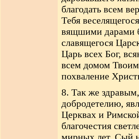
благодать всем в
Тебя веселящегос
вящшими дарами б
славящегося Царс
Царь всех Бог, вся
всем домом Твоим 
похваление Христ
8. Так же здравым
добродетелию, яв
Церквах и Римско
благочестия свет
мирных лет, Сый н