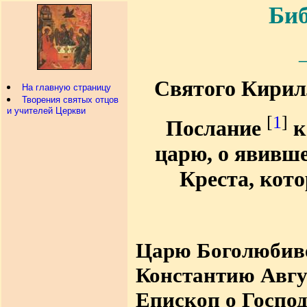
Биб
Святого Кирил
На главную страницу
Творения святых отцов
и учителей Церкви
[
1
]
Послание
к
царю, о явивше
Креста, кот
Царю Боголюбив
Константию Авгу
Епископ о Господ