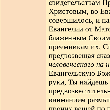
свидетельствам П
Христовым, во Ев
совершилось, и па
Евангелии от Мат
блаженным Своим 
преемникам их, С
предвозвещая ска
человеческаго на 
Евангельскую
Бож
руки, Ты найдешь
предвозвестительн
вниманием размыш
прочих вещей по 