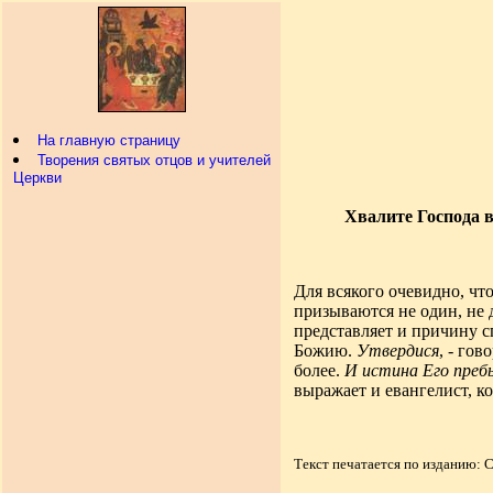
На главную страницу
Творения святых отцов и учителей
Церкви
Хвалите Господа в
Для всякого очевидно, чт
призываются не один, не 
представляет и причину с
Божию.
Утвердися
, - гов
более.
И истина Его преб
выражает и евангелист, к
Текст печатается по изданию: 