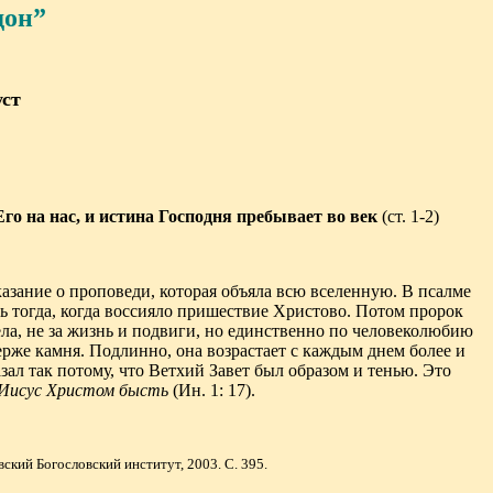
дон”
уст
го на нас, и истина Господня пребывает во век
(ст. 1-2)
азание о проповеди, которая объяла всю вселенную. В псалме
ось тогда, когда воссияло пришествие Христово. Потом пророк
ела, не за жизнь и подвиги, но единственно по человеколюбию
верже камня. Подлинно, она возрастает с каждым днем более и
азал так потому, что Ветхий Завет был образом и тенью. Это
а Иисус Христом бысть
(Ин. 1: 17).
ский Богословский институт, 2003. С. 395.