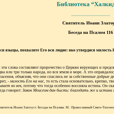
Библиотека “Халки
___________________
Святитель Иоанн Злато
Беседа на Псалом 116
си языцы, похвалите Его вси людие: яко утвердися милость Е
о эти слова составляют пророчество о Церкви верующих и предск
два или три только народа, но вся земля и море. А это оправдал
пасения, объясняя, что они спаслись не за собственные добрые д
орит, -
милость Его на нас,
то есть стала основательно, крепко, т
ывает во век
, потому что тогда особенно воссияла истина. Он ск
огда говорит:
Закон Моисеом дан бысть: благодать же и истин
Святитель Иоанн Златоуст. Беседы на Псалмы. М.: Православный Свято-Тихонов