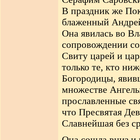
В праздник же По
блаженный Андрей
Она явилась во Вл
сопровождении с
Свиту царей и ца
только те, кто ниж
Богородицы, явив
множестве Ангелы
прославленные свя
что Пресвятая Де
Славнейшая без с
Она сошла вниз и 