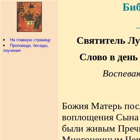
Биб
Святитель Лу
На главную страницу
Проповеди, беседы,
поучения
Слово в ден
Воспева
Божия Матерь пос
воплощения Сына 
были живым Преч
Многоценным Черт