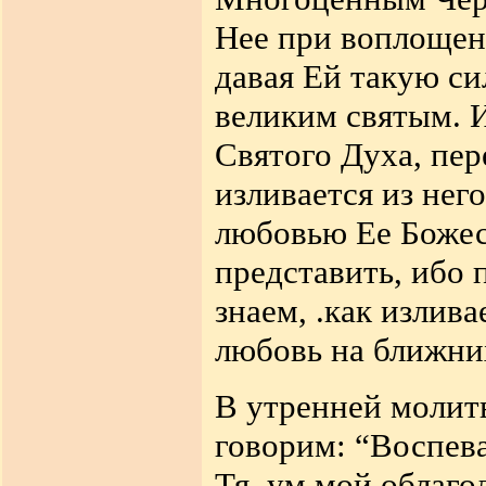
Нее при воплощен
давая Ей такую си
великим святым. 
Святого Духа, пе
изливается из нег
любовью Ее Божес
представить, ибо
знаем,
.
как излива
любовь на ближни
В утренней молит
говорим: “Воспев
Тя, ум мой
облаго