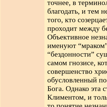
точнее, в термин
благодать, и тем 
того, кто созерца
проходит между б
Объективное незна
именуют “мраком”
“бездонности” су
самом гнозисе, ко
совершенство хри
обусловленный по
Бога. Однако эта 
Климентом, и тол
то понятие незнан