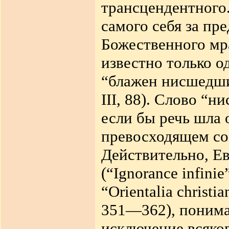
трансцендентного.
самого себя за пре
Божественного мра
известно только о
“блажен нисшедши
III, 88). Слово “
если бы речь шла 
превосходящем со
Действительно, Ев
(“Ignorance infin
“Orientalia christi
351—362), понима
исключение всяког