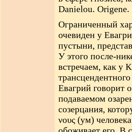
Danielou. Origene. 
Ограниченный хар
очевиден у Евагри
пустыни, предста
У этого после-ник
встречаем, как у 
трансцендентного 
Евагрий говорит о
подаваемом озаре
созерцания,
котор
ν
ους (
ум) человек
обоживает его. В 