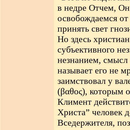
в недре Отчем, О
освобождаемся от 
принять
свет гноз
Но здесь христиан
субъективного нез
незнанием, смысл 
называет его не м
заимствовал у вал
(β
αθος),
которым о
Климент действите
Христа” человек д
Вседержителя, позн