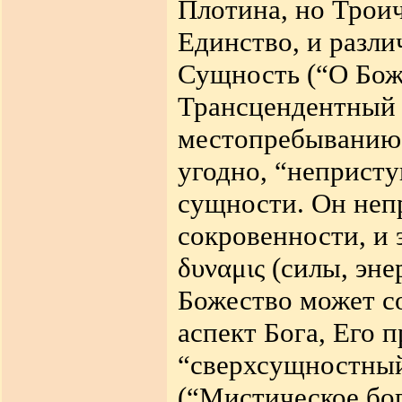
Плотина, но Троич
Единство, и разли
Сущность (“О Бож
Трансцендентный 
местопребыванию,
угодно, “непристу
сущности. Он неп
сокровенности, и 
δυναμις
(силы, эне
Божество может с
аспект Бога, Его 
“сверхсущностный
(“Мистическое бо