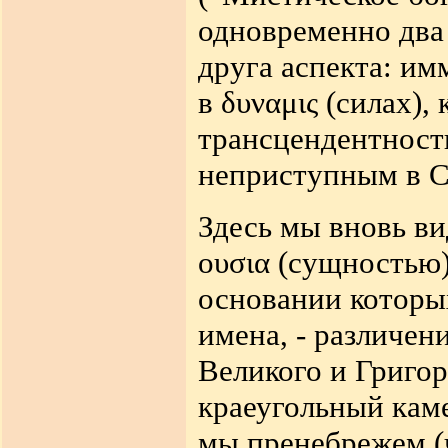
одновременно два 
друга аспекта: им
в
δυναμις
(силах), 
трансцендентность
неприступным в С
Здесь мы вновь в
ουσια
(сущностью)
основании котор
имена, - различен
Великого и Григо
краеугольный каме
мы пренебрежем (