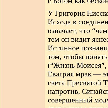
с Богом как беско
У Григория Нисск
Исхода в соедине
означает, что “че
тем он видит ясне
Истинное познание
том, чтобы понять
(“Жизнь Моисея”, P
Евагрия мрак — эт
света Пресвятой Т
напротив, Синайск
совершенный моду