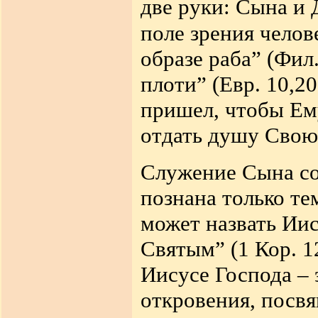
две руки: Сына и 
поле зрения челов
образе раба” (Фил
плоти” (Евр. 10,2
пришел, чтобы Ем
отдать душу Свою 
Служение Сына со
познана только те
может назвать Иис
Святым” (1 Кор. 12
Иисусе Господа – 
откровения, посв