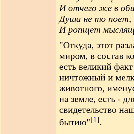
И отчего же в об
Душа не то поет,
И ропщет мыслящ
"Откуда, этот раз
миром, в состав к
есть великий факт
ничтожный и мелк
животного, имену
на земле, есть - д
свидетельство на
[
1
]
бытию"
.