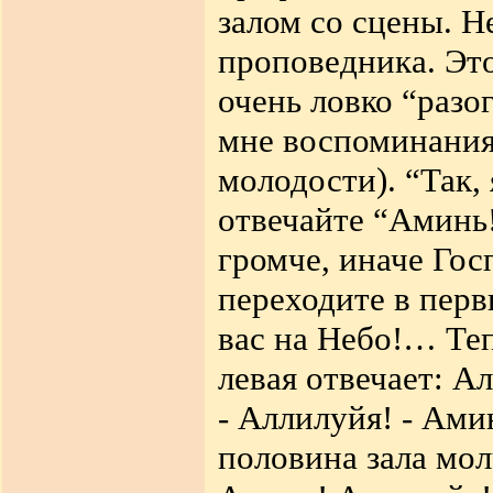
залом со сцены. Н
проповедника. Эт
очень ловко “разо
мне воспоминания
молодости). “Так,
отвечайте “Аминь!
громче, иначе Гос
переходите в перв
вас на Небо!… Теп
левая отвечает: А
- Аллилуйя! - Амин
половина зала молч