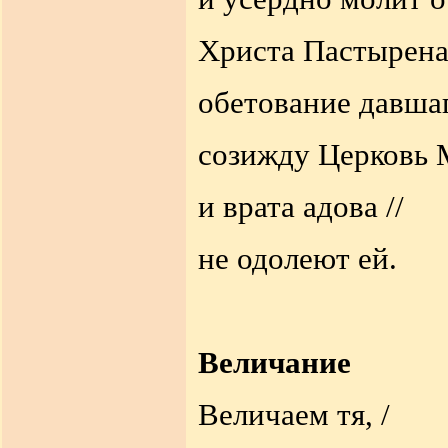
Христа Пастыренач
обетование давшаг
созижду Церковь 
и врата адова //
не одолеют ей.
Величание
Величаем тя, /