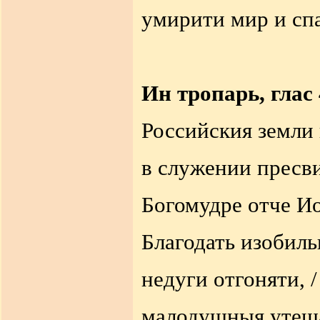
умирити мир и сп
Ин тропарь, глас 
Российския земли 
в служении пресви
Богомудре отче Ио
Благодать изобиль
недуги отгоняти, /
малодушныя утеша