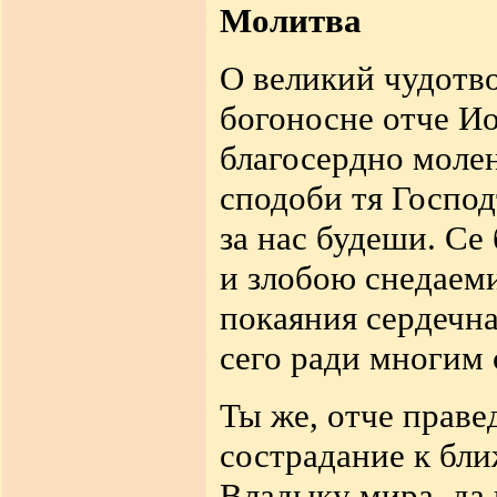
Молитва
О великий чудотв
богоносне отче Ио
благосердно моле
сподоби тя Господ
за нас будеши. Се
и злобою снедаеми
покаяния сердечна
сего ради многим 
Ты же, отче праве
сострадание к бл
Владыку мира, да 