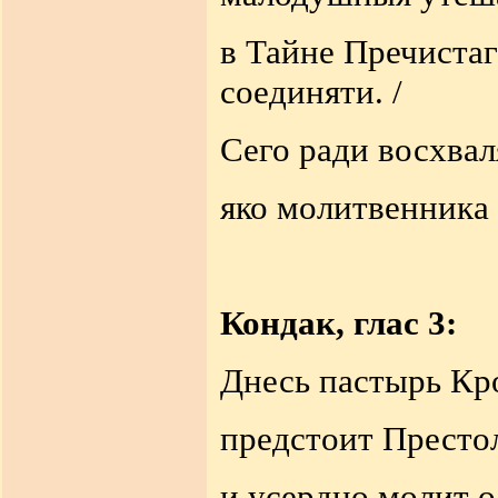
в Тайне Пречистаг
соединяти. /
Сего ради восхваля
яко молитвенника
Кондак, глас 3:
Днесь пастырь Кр
предстоит Престо
и усердно молит о