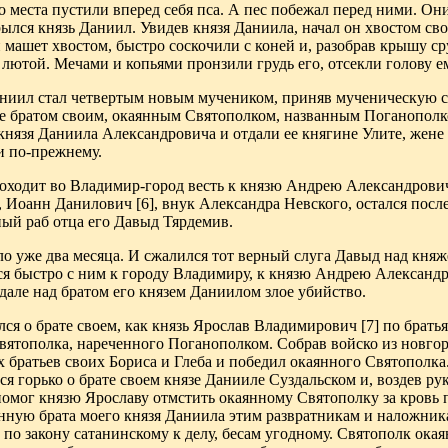
о места пустили вперед себя пса. А пес
побежал перед ними. Они
крылся князь Даниил. Увидев князя Даниила, начал он хвостом св
и машет хвостом, быстро соскочили с коней и, разобрав
крышу ср
 лютой.
Мечами и копьями пронзили грудь его, отсекли голову ем
аниил стал четвертым новым мучеником, приняв мученическую 
 братом своим, окаянным Святополком, названным Поганополком
нязя Даниила Александровича и отдали ее княгине Улите, жене 
и по-прежнему.
доходит во Владимир-город
весть к князю Андрею Александровичу
, Иоанн Данилович
[6]
, внук Александра
Невского, остался после
ный раб отца его Давыд Тярдемив
.
о уже два месяца. И сжалился тот верный слуга Давыд над кня
ся быстро с ним к городу Владимиру, к
князю Андрею Александро
дале над братом его князем Даниилом злое убийство.
ся о брате своем, как
князь Ярослав Владимирович
[7]
по брать
Святополка, нареченного Поганополком
.
Собрав войско из новгор
 братьев своих Бориса и Глеба и победил
окаянного Святополка.
ся
горько о брате своем князе Данииле Суздальском и,
воздев рук
 помог князю
Ярославу отмстить окаянному Святополку за кровь
инную брата моего князя Даниила этим развратникам и наложни
по закону сатанинскому к делу, бесам
угодному. Святополк
окая