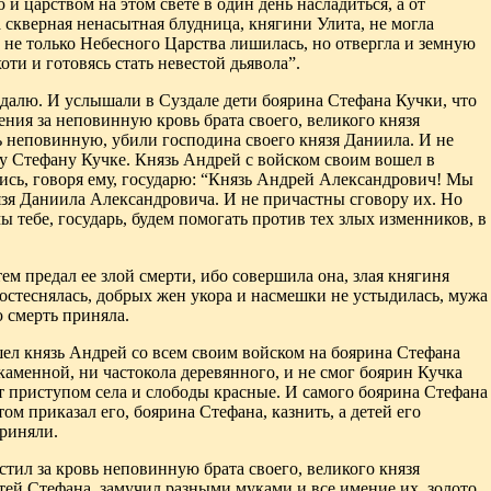
 и царством на этом свете в один день насладиться, а от
а скверная ненасытная блудница, княгини Улита, не могла
и не только Небесного Царства лишилась, но отвергла и земную
оти и готовясь стать невестой дьявола”.
далю. И услышали в Суздале дети боярина Стефана Кучки, что
ния за неповинную кровь брата своего, великого князя
ь неповинную, убили господина своего князя Даниила. И не
у
Стефану Кучке. Князь Андрей с войском своим вошел
в
сь, говоря ему,
государю: “Князь Андрей Александрович! Мы
нязя Даниила Александровича. И не причастны сговору их. Но
 тебе, государь, будем помогать против тех злых изменников, в
ем предал ее злой смерти, ибо совершила она, злая княгиня
остеснялась, добрых жен
укора и насмешки не устыдилась, мужа
ю смерть приняла.
ел князь Андрей со всем своим войском на боярина Стефана
каменной, ни
частокола деревянного
,
и не смог боярин Кучка
т приступом села и слободы красные. И самого боярина Стефана
том приказал его, боярина
Стефана, казнить, а детей его
риняли.
стил за кровь неповинную брата своего, великого князя
тей Стефана, замучил разными муками и все имение их, золото,