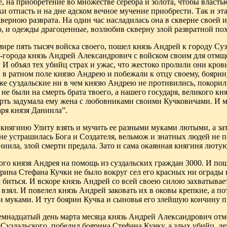
е,
на приобретение во множестве серебра и золота, чтобы властью
и отпасть и на
дне адском вечное мучение приобрести. Так и эт
верною разврата. На
один час насладилась она в скверне своей 
ро, и одежды драгоценные, возлюбив скверну злой
развратной пох
мире пять тысяч войска
своего, пошел князь Андрей к
городу Суз
-города князь Андрей Александрович с войском своим для отмще
И объял тех убийц страх и ужас, что жестоко пролили они кров
 в ратном поле
князю Андрею и побежали к отцу своему, боярин
же суздальские ни в чем князю Андрею не противились, покорили
не были на смерть брата твоего, а нашего государя, великого к
ерть задумала ему жена с любовниками своими
Кучковичами. И мы
ря князя Даниила”.
 княгиню Улиту взять
и мучить ее разными муками лютыми, а зат
не устрашилась Бога и Создателя,
вельмож и знатных людей не п
аниила, злой смерти предала. Зато и сама окаянная княгиня люту
ого князя Андрея на помощь из суздальских граждан
3000.
И пош
рина Стефана Кучки не было вокруг сел его красных ни ограды 
 биться. И вскоре князь Андрей со
всей своею силою захватывае
 взял. И повелел князь Андрей заковать их в оковы крепкие, а по
 муками. И тут боярин Кучка и сыновья его злейшую кончину п
семнадцатый день марта месяца князь Андрей Александрович отм
Суздальского, победил боярина Стефана Кучку, а
злых убийц, де