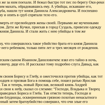
 же за ним поехали. И бежал
быстро тот пес по берегу Оки-реки
оим махать, обрадовавшись ему. А убийцы, искавшие его,
уба, нашли тут князя Даниила Александровича. И поспешно
у и опять в сруб спрятали тело его.
смерть от прелюбодеев жены своей. Первыми же мучениками
. Дети же Кучки, приехав в город Суздаль, привезли одежду
князя Даниила. И стали жить с нею убийцы в том же
, что совершилось такое убийство брата его князя Даниила
 него ребенком, только пяти лет
и трех месяцев от рождения.
жеским сыном
Иоанном Даниловичем: взял его тайно в ночь,
вичу, дяде его
.
И рассказал
тому подробно слуга Давыд, как
ям своим Борису и Глебу, и ожесточился против убийцы, как тот
одцев и призвав Бога
в помощь себе, пошел ратью Ярослав
 Так и теперь, новый Ярослав,
великий князь Андрей
и свои к небу, сказал со слезами: “Господи, Владыка и Творец
праведных Бориса и Глеба. Так отмсти теперь, Господи
и
кам блудницы
,
оскверненным грязною похотью ненасытного
нный затем братоубийство совершил, что очи злые его