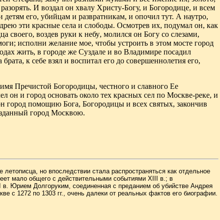
 разорять
.
И воздал он хвалу Христу
-
Богу, и Богородице, и
всем
 и детям его, убийцам и развратникам, и опочил
тут. А наутро,
ндрею
эти красные села и слободы. Осмотрев их, подумал он,
как
ца своего, воздев руки к небу
,
молился он Богу со слезами,
омоги; исполни желание
мое, чтобы устроить в этом мосте город
одах жить, в городе же
Суздале и во Владимире посадил
рата, к себе взял и воспитал его до
совершеннолетия его,
 имя Пречистой
Богородицы, честного и славного Ее
л он и город основать около тех красных сел по Москве-реке, и
 он город помощию Бога
,
Богородицы и всех святых, закончив
озданный
город Москвою.
ве летописца, но впоследствии стала распространяться как отдельное
имеет мало общего с действительными событиями
XIII
в
.;
в
I
в. Юрием Долгоруким, соединенная с преданием об убийстве Андрея
 с 1272 по 1303 гг., очень далеки от реальных фактов его биографии.