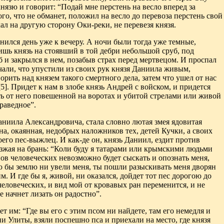
князю и говорит: “Подай мне перстень на весло вперед за
го, что не обманет, положил на весло до перевоза перстень свой
хал на другую сторону
Оки-реки, не перевезя князя.
нился день
уже к вечеру. А ночи были тогда уже темные,
лишь князь на стоявший
в той дебри небольшой сруб, под
уб и закрылся в нем, позабыв страх
перед мертвецом. И проспал
али, что упустили из своих рук князя Даниила
живым,
ворить
над князем такого смертного дела, затем что ушел от
нас
5]
. Придет к нам
в злобе князь Андрей с войском, и придется
ть от него повешенной на воротах и убитой стрелами или живой
раведное”.
Даниила Александровича, стала словно лютая змея ядовитая
на, окаянная, недобрых
наложников тех, детей Кучки, а своих
оего пес-выжлец. И как-де он,
князь Даниил, ездит против
зжая на брань: “Коли буду я татарами или
крымскими людьми
пов человеческих невозможно будет сыскать и опознать меня,
 бы землю ни увели меня, ты пошли разыскивать меня дворян
м. И где бы я, живой, ни оказался, дойдет тот пес дорогою до
человеческих, и вид мой от кровавых ран переменится, и не
е начнет лизать он радостно”.
т им: “Где вы его с этим псом ни найдете, там его немедля и
 Улиты, взяли поспешно пса и приехали на место, где князя