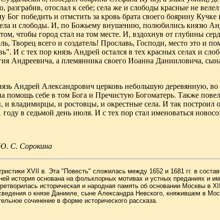
о, разграбив, отослал к себе; села же и слободы
красные не велел
му
Бог победить и отмстить за кровь брата своего боярину Кучке
ела и слободы.
И, по Божьему внушению, полюбились князю А
том, чтобы город стал на
том месте. И, вздохнув от глубины серд
ь, Творец всего и создатель! Прославь, Господи, место это и п
ь”. И с тех пор князь Андрей остался
в тех красных селах и слоб
гия Андреевича, а племянника своего Иоанна Данииловича, сына б
нязь Андрей Александрович церковь небольшую деревянную, во
а помощь себе в том Бога и Пречистую Богоматерь. Также повеле
,
и владимирцы, и ростовцы, и окрестные села. И так построил
1 году в седьмой
день июля. И с тех пор стал именоваться новос
 Ю. С. Сорокина
тристики
XVII
в. Эта "Повесть" сложилась между 1652 и 1681 гг. в соста
 ней история основана на фольклорных мотивах и устных преданиях и 
претворилась историческая и народная память об основании Москвы в
XI
едения о князе Данииле, сыне Александра Невского, княжившем в Москве
ельное сочинение в форме исторического рассказа.