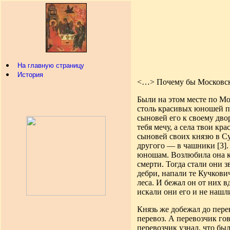
На главную страницу
История
<…>
Почему бы Московско
Были на этом месте по М
столь
красивых юношей по
сыновей его к своему дво
тебя мечу, а села твои к
сыновей своих князю в С
другого — в чашники
[3]
юношам
.
Возлюбила она к
смерти. Тогда стали они з
дебри, напали те Кучкович
леса. И бежал он от них 
искали они его и не нашли
Князь же добежал до перев
перевоз. А перевозчик го
перевозчик узнал, что был