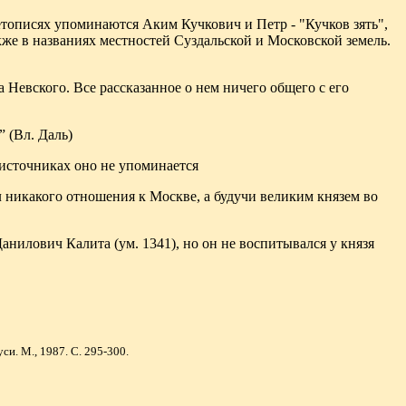
тописях упоминаются Аким Кучкович и Петр - "Кучков зять",
же в названиях местностей Суздальской и Московской земель.
 Невского. Все рассказанное о нем ничего общего с его
”
(Вл. Даль)
 источниках оно не упоминается
 никакого отношения к Москве, а будучи великим князем во
илович Калита (ум. 1341), но он не воспитывался у князя
и. М., 1987. С. 295-300.