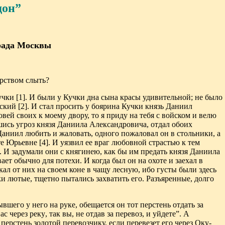
дон”
града Москвы
арством слыть?
учки
[1]
. И были у Кучки дна сына красы удивительной; не было
ьский
[2]
. И стал просить
у боярина Кучки князь Даниил
вей своих к моему двору, то я приду на тебя с войском и велю
шись угроз князя Даниила Александровича, отдал обоих
 Даниил любить
и жаловать, одного пожаловал он в стольники, а
те Юрьевне
[4]
. И уязвил ее враг любовной страстью к тем
. И задумали они с княгинею, как бы им предать князя Даниила
вает обычно для потехи. И когда был он на охоте и заехал в
кал от них на своем коне в чащу лесную, ибо густы были здесь
ки лютые,
тщетно пытались захватить его. Разъяренные, долго
ывшего у него на
руке, обещается он тот перстень отдать за
ас через реку
,
так вы, не отдав
за перевоз, и уйдете”. А
 перстень золотой перевозчику, если перевезет
его через Оку-