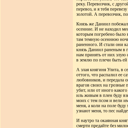
реку. Перевозчик, с друго
перевоз, и я тебя перевезу
золотой
.
А перевозчик, пол
Князь же Даниил побежал 
осенние.
И не находил ме
которым погребено
было 
там темную осеннюю ноч
раненного.
И стали они ка
князь Даниил раненым в 
нам принять
от них злую 
в землю по плечи
быть ей
А злая княгиня Улита, в 
оттого,
что распалил ее с
любовников,
и передала о
врагов своих на грозные
убит, или от иного какого
иль живым в плен буду вз
моих с тем псом и вели им
меня, а коли на поле буд
узнают меня, то пес
найде
И наутро та окаянная кня
смерти предайте без мило