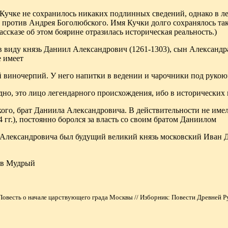
учке не сохранилось никаких подлинных сведений, однако в ле
 против Андрея Боголюбского. Имя Кучки долго сохранялось так
ссказе об этом боярине отразилась историческая реальность.)
 в виду князь Даниил Александрович (1261-1303), сын Александра
 имеет
 виночерпий. У него напитки в ведении и чарочники под рукою
дно, это лицо легендарного происхождения, ибо в исторических
го, брат Даниила Александровича. В действительности не имел
 гг.), постоянно боролся за власть со своим братом Даниилом
лександровича был будущий великий князь московский Иван Дан
ав Мудрый
овесть о начале царствующего града Москвы // Изборник: Повести Древней Рус