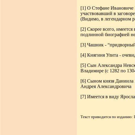
[1]
О Стефане Ивановиче К
участвовавший в заговоре
(Видимо, в легендарном ра
[2]
Скорее всего, имеется
подлинной биографией не
[3]
Чашник -
“
придворный
[4]
Княгиня Улита - очеви
[5]
Сын Александра Невско
Владимире (с 1282 по 1304
[6]
Сыном князя Даниила А
Андрея Александровича
[7]
Имеется в виду Яросл
Текст приводится по изданию: П