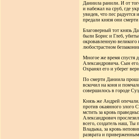
Даниила
ранили. И от тог
и набежал на сруб, где у
увидев, что пес радуется 
предали князя они смерти
Благоверный тот князь Д
были
Борис и Глеб
,
убитые
окровавленную великого к
любострастном беззакони
Многое же время спустя 
Александровича. Сын его
Охранял его и уберег вер
По смерти Даниила прошл
вскочил
на коня и помчал
совершилось в городе
Суз
Князь же Андрей опечалил
против окаянного злого 
мстить за кровь
праведных
Александрович прослезил
всего, создатель наш, Ты
Владыка, за кровь непов
разврата
и приверженным 