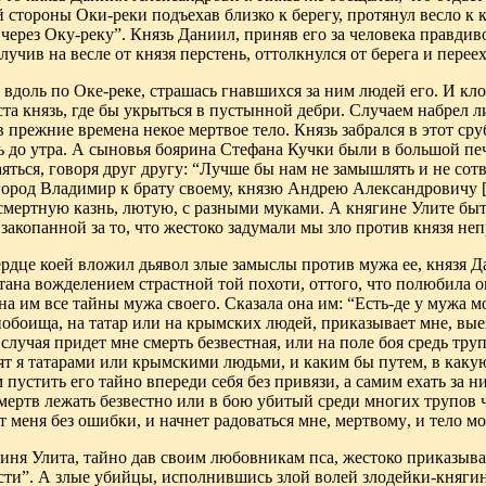
й стороны Оки-реки подъехав близко к берегу, протянул весло к 
 через Оку
-
реку”. Князь
Даниил, приняв его за человека правдиво
учив на весле от князя перстень,
оттолкнулся от берега и перее
вдоль по Оке-реке, страшась гнавшихся за ним
людей его
.
И кло
ста князь, где бы укрыться в пустынной дебри. Случаем набрел 
в прежние времена некое мертвое тело. Князь
забрался в этот ср
ь
до утра. А сыновья боярина Стефана Кучки были в большой печ
яться, говоря друг другу
:
“Лучше бы нам не замышлять и не сот
город Владимир к брату
своему, князю Андрею Александровичу
[
смертную казнь, лютую, с разными муками. А княгине Улите бы
 закопанной за то, что жестоко задумали мы зло против князя неп
сердце коей вложил дьявол злые замыслы против мужа ее, князя 
атана вожделением страстной той
похоти, оттого, что полюбила о
на им все тайны мужа своего. Сказала она
им: “Есть-де у мужа м
побоища, на татар или на крымских людей, приказывает
мне, вые
 случая
придет мне смерть безвестная, или на поле боя средь тру
ят я татарами или
крымскими людьми, и каким бы путем, в какую
 пустить его тайно впереди себя без привязи, а самим ехать за ни
у мертв лежать безвестно или в бою убитый среди многих трупов 
т меня без ошибки, и начнет радоваться мне, мертвому
,
и тело мо
гиня Улита, тайно дав своим любовникам пса
,
жестоко приказывае
сти
”
. А злые убийцы, исполнившись злой волей злодейки-княгини