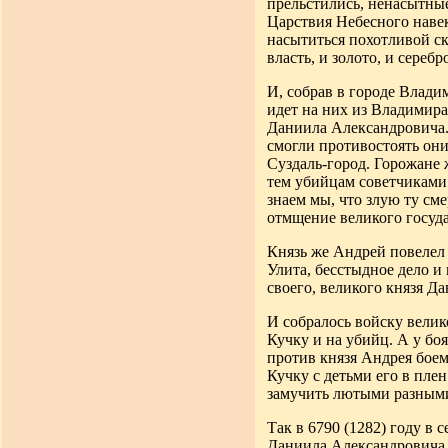
прельстились, ненасытны
Царствия Небесного навек
насытиться похотливой ск
власть, и золото, и сереб
И, собрав в городе Влади
идет
на них из Владимира
Даниила Александровича. 
смогли противостоять они
Суздаль-город. Горожане 
тем убийцам советчиками 
знаем мы
,
что злую
ту см
отмщение великого госуда
Князь же Андрей повелел
Улита,
бесстыдное дело и 
своего, великого князя Д
И собралось войску велик
Кучку и на убийц
.
А у боя
против князя Андрея боем
Кучку с детьми его в плен
замучить лютыми разными
Так в
6790 (1282
) году в 
Даниила
Александровича 