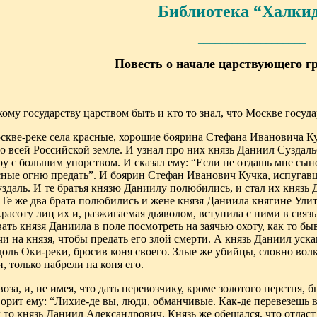
Библиотека “Халки
___________________
Повесть о начале царствующего 
му государству царством быть и кто то знал, что Москве госуд
оскве-реке села красные, хорошие боярина Стефана Ивановича К
 всей Российской земле. И узнал
про них князь Даниил Суздал
ру с большим упорством. И сказал ему:
“
Если не отдашь мне сыно
расные огню предать”. И боярин Стефан Иванович Кучка, испугав
уздаль
.
И те братья князю Даниилу полюбились, и стал их князь
. Те же два брата полюбились и жене князя Даниила княгине Ули
расоту лиц их и, разжигаемая дьяволом
,
вступила с ними в связь
вать князя Даниила в поле посмотреть на заячью охоту, как то бы
и на князя, чтобы предать его злой смерти. А князь Даниил уска
вдоль Оки-реки, бросив коня своего. Злые же убийцы, словно вол
, только набрели на коня его
.
оза, и, не имея
,
что дать
перевозчику, кроме золотого перстня, б
ворит ему:
“
Лихие-де вы
,
люди, обманчивые. Как-де перевезешь в
 то
князь Даниил Александрович
.
Князь же обещался, что
отдаст