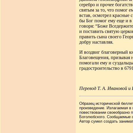
серебро и прочее
богатств
святым за то, что помог е
встав, осмотрел красные с
бы Бог помог ему еще и в 
говоря
:
“Боже Вседержител
и поставить
святую церков
править сына своего
Геор
добру наставляя.
И воздвиг благоверный к
Благовещения, призывая н
помогали ему и суздальцы
градостроительство в 679
Перевод Т. А. Ивановой и
Образец исторической белле
произведение. Излагаемая в
повествовании своеобразно 
Боголюбского. Сообщаемые св
Автор сумел создать занимат