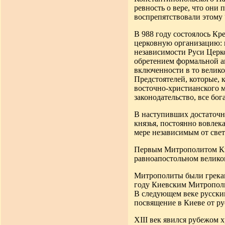
ревность о вере, что они
воспрепятствовали этому
В 988 году состоялось К
церковную организацию: 
независимости Руси Церко
обретением формальной ав
включенности в то велико
Предстоятелей, которые, 
восточно-христианского м
законодательство, все бо
В наступивших достаточн
князья, постоянно вовле
мере независимым от свет
Первым Митрополитом Кие
равноапостольном великом
Митрополиты были грекам
году Киевским Митрополит
В следующем веке русски
посвящение в Киеве от ру
XIII век явился рубежом 