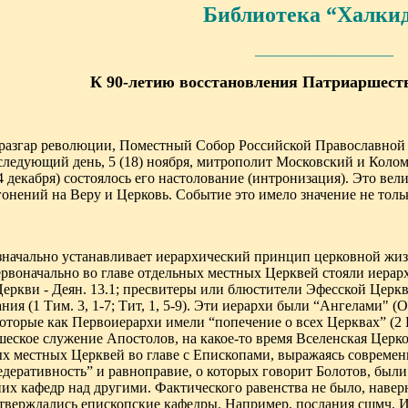
Библиотека “Халки
___________________
К 90-летию восстановления Патриаршеств
в разгар революции
,
Поместный Собор Российской Православной 
 следующий день, 5 (18) ноября, митрополит Московский и Кол
(4 декабря) состоялось его настолование (интронизация). Это ве
онений на Веру и Церковь. Событие это имело значение не тольк
начально устанавливает иерархический принцип церковной жизни
рвоначально во главе отдельных местных Церквей стояли иерар
еркви - Деян. 13.1; пресвитеры или блюстители Эфесской Церк
ия (1 Тим. 3, 1-7; Тит, 1, 5-9). Эти иерархи были “Ангелами" (О
торые как Первоиерархи имели “попечение о всех Церквах” (2 Ко
еское служение Апостолов, на какое-то время Вселенская Церко
ых местных Церквей во главе с Епископами, выражаясь современ
едеративность” и равноправие, о которых говорит Болотов, бы
их кафедр над другими. Фактического равенства не было, навер
утверждались епископские кафедры. Например, послания сщмч. 