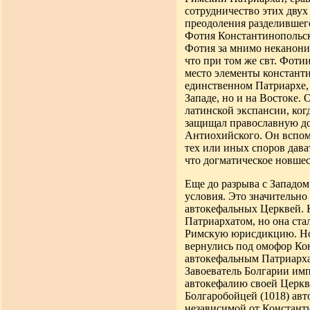
сотрудничество этих двух
преодоления разделившего
Фотия Константинопольс
Фотия за мнимо неканонич
что при том же свт. Фоти
место элементы константи
единственном Патриархе, 
Западе, но и на Востоке
латинской экспансии, ког
защищал православную до
Антиохийского. Он вспомн
тех или иных споров дава
что догматическое новшес
Еще до разрыва с Западом
условия. Это значительно
автокефальных Церквей. К
Патриархатом, но она ста
Римскую юрисдикцию. Но 
вернулись под омофор Кон
автокефальным Патриархат
Завоеватель Болгарии имп
автокефалию своей Церкви
Болгаробойцей (1018) авт
независимой от Констант