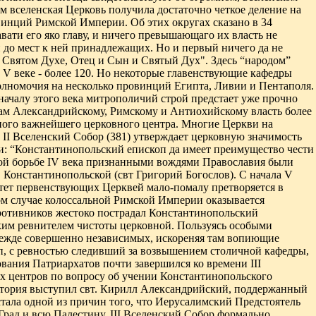
м вселенская Церковь получила достаточно четкое деление на
инций Римской Империи. Об этих округах сказано в 34
вати его яко главу, и ничего превышающаго их власть не
 и до мест к ней принадлежащих. Но и
первый ничего да не
во Святом Духе, Отец и Сын и Святый Дух". Здесь “народом”
 V веке - более 120. Но некоторые главенствующие кафедры
олномочия на несколько провинций Египта, Ливии и Пентаполя.
к началу этого века митрополичий строй предстает уже прочно
пам Александрийскому, Римскому и Антиохийскому власть более
дного важнейшего церковного центра. Многие Церкви на
.
II
Вселенский Собор (381) утверждает церковную значимость
и: “Константинопольский епископ да имеет преимущество чести
кой борьбе IV века признанными вождями Православия были
 Константинопольской (свт Григорий Богослов). С начала V
тет первенствующих Церквей мало-помалу претворяется в
ком случае колоссальной Римской Империи оказывается
противников жестоко пострадал Константинопольский
ликим ревнителем чистоты церковной. Пользуясь особыми
режде совершенно независимых, искореняя там вопиющие
п, с ревностью следивший за возвышением столичной кафедры,
вания Патриархатов почти завершился ко времени III
х центров по вопросу об учении Константинопольского
стория выступил свт. Кирилл Александрийский, поддержанный
тала одной из причин того, что Иерусалимский Предстоятель
Град и всю Палестину. III Вселенский Собор формально