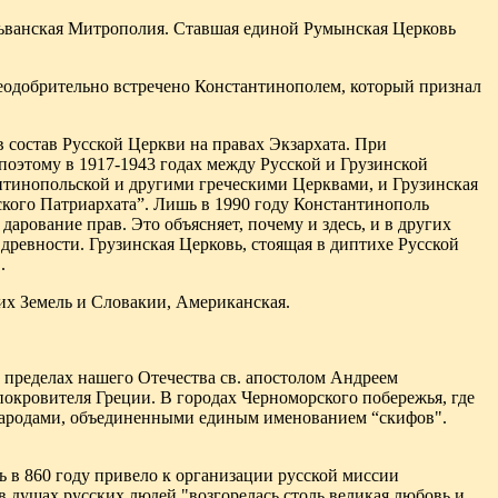
ьванская Митрополия. Ставшая единой Румынская Церковь
неодобрительно встречено Константинополем, который признал
в состав Русской Церкви на правах Экзархата. При
оэтому в 1917-1943 годах между Русской и Грузинской
нтинопольской и другими греческими Церквами, и Грузинская
ского Патриархата”. Лишь в 1990 году Константинополь
арование прав. Это объясняет, почему и здесь, и в других
 древности. Грузинская Церковь, стоящая в диптихе Русской
.
их Земель и Словакии, Американская.
 пределах нашего Отечества св. апостолом Андреем
окровителя Греции. В городах Черноморского побережья, где
 народами, объединенными единым именованием “скифов".
ь в 860 году привело к организации русской миссии
 в душах русских людей "возгорелась столь великая любовь и