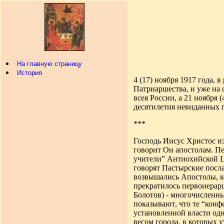
На главную страницу
История
4 (17) ноября 1917 года, 
Патриаршества, и уже на
всея России, а 21 ноября 
десятилетия невиданных г
***
Господь Иисус Христос из
говорит Он апостолам. Пе
учители” Антиохийской Ц
говорят Пастырские послан
возвышались Апостолы, ко
прекратилось первоиерарш
Болотов) - многочисленн
показывают
,
что те “конф
установленной власти одн
весом города, в которых 