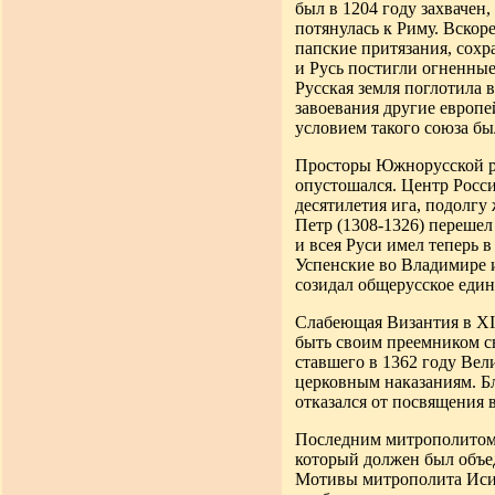
был в 1204 году захвачен
потянулась к Риму. Вскор
папские притязания, сохр
и Русь постигли огненные
Русская земля поглотила 
завоевания другие европ
условием такого союза бы
Просторы Южнорусской ра
опустошался. Центр Росси
десятилетия ига, подолгу
Петр (1308-1326) перешел
и всея Руси имел теперь 
Успенские во Владимире и
созидал общерусское един
Слабеющая Византия в XII
быть своим преемником св
ставшего в 1362 году Вел
церковным наказаниям. Б
отказался от посвящения 
Последним митрополитом-
который должен был объе
Мотивы митрополита Исид