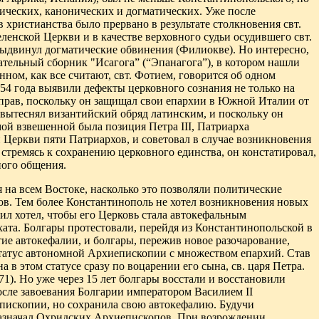
ических, канонических и догматических. Уже после
христианства было прервано в результате столкновения свт.
еленской Церкви и в качестве верховного судьи осудившего свт.
выдвинул догматические обвинения (Филиокве). Но интересно,
ательный сборник "Исагога” (“Эпанагога”), в котором нашли
нном, как все считают, свт. Фотием, говорится об одном
54 года выявили дефекты церковного сознания не только на
прав, поскольку он защищал свои епархии в Южной Италии от
 вытеснял
византийский обряд латинским, и поскольку он
ой взвешенной была позиция Петра III, Патриарха
 Церкви пяти Патриархов, и советовал в случае возникновения
стремясь к сохранению церковного единства, он констатировал,
ного общения.
на всем Востоке, насколько это позволяли политические
ов. Тем более Константинополь не хотел возникновения новых
ил хотел, чтобы его Церковь стала автокефальным
ата. Болгары протестовали, перейдя из Константинопольской в
е автокефалии, и болгары, пережив новое разочарование,
 статус автономной Архиепископии с множеством епархий. Став
в этом статусе сразу по воцарении его сына, св. царя Петра.
). Но уже через 15 лет болгары восстали и восстановили
осле завоевания Болгарии императором Василием II
епископии, но сохранила свою автокефалию. Будучи
 назначал Охридских Архиепископов. При возрождении