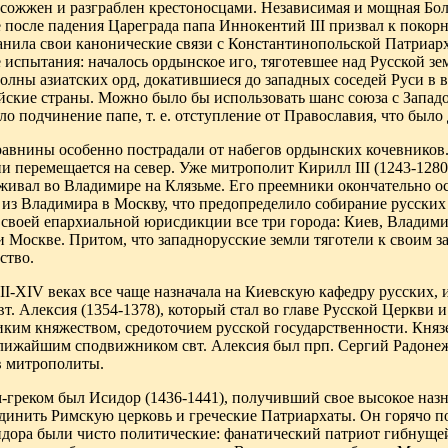
, сожжен и разграблен крестоносцами. Независимая и мощная Бол
е после падения Цареграда папа Иннокентий III призвал к покор
анила свои канонические связи с Константинопольской Патриарх
 испытания: началось ордынское иго, тяготевшее над Русской з
волны азиатских орд, докатившиеся до западных соседей Руси в 
ейские страны. Можно было бы использовать шанс союза с Запад
ло подчинение папе, т. е. отступление от Православия, что был
внины особенно пострадали от набегов ордынских кочевников. 
и перемещается на север. Уже митрополит Кирилл III (1243-1280
 живал во Владимире на Клязьме. Его преемники окончательно о
 из Владимира в Москву, что предопределило собирание русски
в своей епархиальной юрисдикции все три города: Киев, Владим
 Москве. Притом, что западнорусские земли тяготели к своим 
ство.
I-XIV веках все чаще назначала на Киевскую кафедру русских, и
т. Алексия (1354-1378), который стал во главе Русской Церкви 
иким княжеством, средоточием русской государственности. Княз
лижайшим сподвижником свт. Алексия был прп. Сергий Радонеж
в митрополиты.
греком был Исидор (1436-1441), получивший свое высокое назна
динить Римскую церковь и греческие Патриархаты. Он горячо 
ора были чисто политические: фанатический патриот гибнущей 