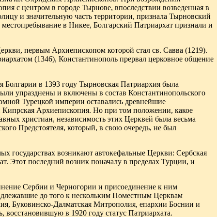
опия с центром в городе Тырнове, впоследствии возведенная в
толицу и значительную часть территории, признала Тырновский
л местопребывание в Никее, Болгарский Патриархат признали и
ркви, первым Архиепископом которой стал св. Савва (1219).
риархатом (1346), Константинополь прервал церковное общение
я Болгарии в 1393 году Тырновская Патриархия была
 были упразднены и включены в состав Константинопольского
ромной Турецкой империи оставались древнейшие
 Кипрская Архиепископия. Но при том положении, какое
авных христиан, независимость этих Церквей была весьма
кого Предстоятеля, который, в свою очередь, не был
мых государствах возникают автокефальные Церкви: Сербская
т. Этот последний возник поначалу в пределах Турции, и
инение Сербии и Черногории и присоединение к ним
адлежавшие до того к нескольким Поместным Церквам
ия, Буковинско-Далматская Митрополия, епархии Боснии и
, восстановившую в 1920 году статус Патриархата.