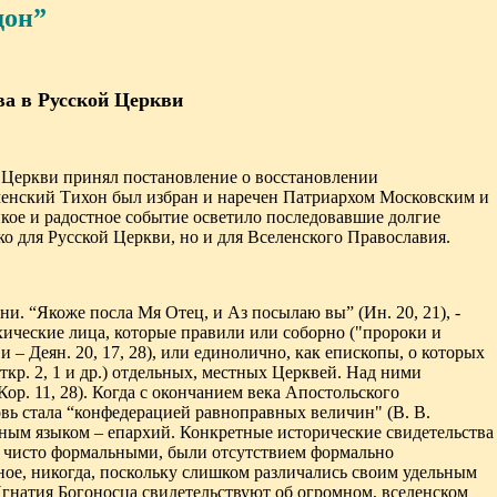
дон”
а в Русской Церкви
Церкви принял постановление о восстановлении
оменский Тихон был избран и наречен Патриархом Московским и
ликое и радостное событие осветило последовавшие долгие
о для Русской Церкви, но и для Вселенского Православия.
. “Якоже посла Мя Отец, и Аз посылаю вы” (Ин. 20, 21), -
хические лица, которые правили или соборно ("пророки и
ви
–
Деян
.
20, 17, 28), или единолично, как епископы, о которых
ткр. 2
,
1 и др.) отдельных, местных Церквей. Над ними
р. 11, 28). Когда с окончанием века Апостольского
вь стала “конфедерацией равноправных величин" (В. В.
ным языком – епархий. Конкретные исторические свидетельства
ли чисто формальными, были отсутствием формально
ное, никогда, поскольку слишком различались своим удельным
Игнатия Богоносца свидетельствуют об огромном, вселенском