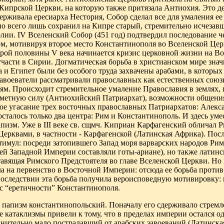
ипрской Церкви, на которую также притязала Антиохия. Это дея
рживала ересиарха Нестория, Собор сделал все для умаления ее
о всего лишь сохранил на Кипре старый, стремительно исчезав
лии. IV Вселенский Собор (451 год) подтвердил последование 
ом, мотивируя второе место Константинополя во Вселенской Це
рой половины V века начинается кризис церковной жизни на Во
тчасти в Сирии. Догматическая борьба в христианском мире знач
а и Египет были без особого труда захвачены арабами, в которых
авоеватели рассматривали православных как естественных союз
м. Происходит стремительное умаление Православия в землях, п
аметную силу (Антиохийский Патриархат), возможности общени
ое угасание трех восточных православных Патриархатов: Алекса
осталось только два центра: Рим и Константинополь. И здесь у
пизм. Уже в III веке св. сщмч. Киприан Карфагенский обличал Р
Церквами, в частности - Карфагенской (Латинская Африка). По
имул: посреди затопившего Запад моря варварских народов Рим
й Западной Империи составляли готы-ариане), но также латинс
тавящая Римского Предстоятеля во главе Вселенской Церкви. Но
ла на первенство в Восточной Империи: отсюда ее борьба против
оследствии эта борьба получила вероисповедную мотивировку:
с “еретичности” Константинополя.
 и папизм константинопольский. Поначалу его сдерживало стрем
 катаклизмы привели к тому, что в пределах империи остался 
нительно мало пострадавший от арабских завоеваний (Латинска