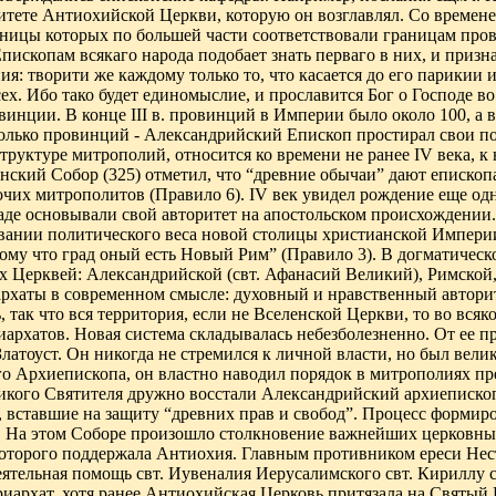
итете
Антиохийской Церкви, которую он возглавлял. Со времене
аницы которых по большей части соответствовали границам пров
пископам всякаго народа подобает знать перваго в них, и призна
ия: творити же каждому только то, что касается до его парикии
сех. Ибо тако будет единомыслие, и прославится Бог о Господе 
овинции. В конце
III
в. провинций в Империи было около 100, а в
олько провинций - Александрийский Епископ простирал свои п
 структуре митрополий, относится ко времени не ранее IV века, 
енский Собор (325) отметил, что “древние обычаи” дают еписко
очих митрополитов (Правило 6). IV век увидел рождение еще о
аде основывали свой авторитет на апостольском происхождении
вании политического веса новой столицы христианской Импери
тому что град оный есть Новый Рим” (Правило 3). В догматичес
 Церквей: Александрийской (свт. Афанасий Великий), Римской,
рхаты в современном смысле: духовный и нравственный автори
 так что вся территория, если не Вселенской Церкви, то во вся
иархатов. Новая система складывалась небезболезненно. От ее 
Златоуст. Он никогда не стремился к личной власти, но был ве
о Архиепископа, он властно наводил порядок в митрополиях п
ликого Святителя дружно восстали Александрийский архиеписко
 вставшие на защиту “древних прав и свобод”. Процесс формиро
). На этом Соборе произошло столкновение важнейших церковны
которого поддержала Антиохия. Главным противником ереси Не
тельная помощь свт. Иувеналия Иерусалимского свт. Кириллу с
иархат, хотя ранее Антиохийская Церковь притязала на Святый 