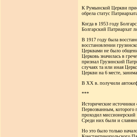
К Румынской Церкви прис
обрела статус Патриархата
Когда в 1953 году Болгар
Болгарский Патриархат ли
В 1917 году была восстан
восстановлении грузинск
Церквами не было общени
Церковь значилась в греч
признал Грузинский Патри
случаях та или иная Церк
Церкви на 6 месте, занима
В XX в. получили автоке
***
Исторические источники 
Первозванным,
которого 
проходил миссионерский 
Среди них были и славяне
Но это было только начал
Константинопольского Пат