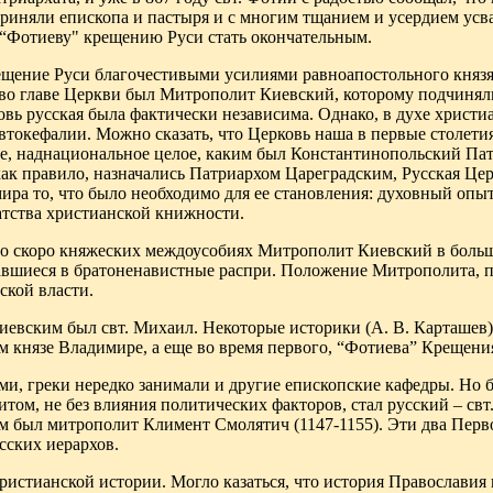
 приняли епископа и пастыря и с многим тщанием и усердием ус
 “Фотиеву" крещению
Руси стать окончательным.
рещение Руси благочестивыми усилиями равноапостольного княз
во главе Церкви был Митрополит Киевский, которому подчиняли
вь русская была фактически независима. Однако, в духе христ
токефалии. Можно сказать, что Церковь наша в первые столетия
е, наднациональное целое, каким был Константинопольский Пат
как правило, назначались Патриархом Цареградским, Русская Це
ира то, что было необходимо для ее становления: духовный опыт
гатства христианской книжности.
о скоро княжеских междоусобиях Митрополит Киевский в больше
кавшиеся в братоненавистные распри. Положение Митрополита, 
ской власти.
вским был свт. Михаил. Некоторые историки (А. В. Карташев) 
 князе Владимире, а еще во время первого, “Фотиева” Крещени
и, греки нередко занимали и другие епископские кафедры. Но б
ом, не без влияния политических факторов, стал русский – свт
м был митрополит Климент Смолятич (1147-1155). Эти два Перв
сских иерархов.
христианской истории. Могло казаться, что история Православи