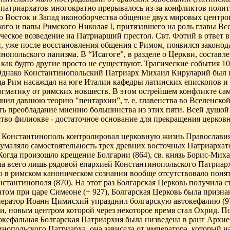
 патриархатов многократно прерывалось из-за конфликтов полит
 Восток и Запад иконоборчества общение двух мировых центров 
кого и папы Римского Николая
I
, притязавшего на роль главы Вс
еское возведение на Патриарший престол. Свт. Фотий в ответ 
и, уже после восстановления общения с Римом, появился законод
нопольского папизма. В “Исагоге”, в разделе о Церкви, составле
как будто другие просто не существуют. Трагические события 10
. Однако Константинопольский Патриарх Михаил Кируларий был 
да Рим насаждал на юге Италии кафедры латинских епископов и
гматику от римских новшеств. В этом острейшем конфликте сам
ил давнюю теорию "пентархии”, т. е. главенства во Вселенской
ть преобладание мнению большинства из этих пяти. Всей душой 
тво филиокве - достаточное основание для прекращения церков
 Константинополь контролировал церковную жизнь Православия 
 умаляло самостоятельность трех древних восточных Патриархат
огда произошло крещение Болгарии (864), св. князь Борис-Миха
ла всего лишь рядовой епархией Константинопольского Патриарх
в римском каноническом сознании вообще отсутствовало поняти
стантинополя (870). На этот раз Болгарская Церковь получила
ом при царе Симеоне (+ 927), Болгарская Церковь была признана 
ератор Иоанн Цимисхий упразднил болгарскую автокефалию (971
, новым центром которой через некоторое время стал Охрид. П
окефальная Болгарская Патриархия была низведена в ранг Архи
инопольского Патриарха, она зависела от императора, который