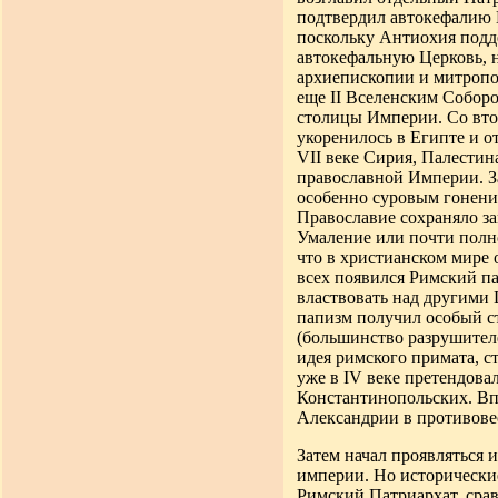
подтвердил автокефалию К
поскольку Антиохия подде
автокефальную Церковь, н
архиепископии и митропо
еще II Вселенским Собор
столицы Империи. Со вто
укоренилось в Египте и о
VII веке Сирия, Палестин
православной Империи. З
особенно суровым гонения
Православие сохраняло з
Умаление или почти полн
что в христианском мире 
всех появился Римский па
властвовать над другими 
папизм получил особый ст
(большинство разрушителе
идея римского примата, с
уже в IV веке претендова
Константинопольских. Вп
Александрии в противове
Затем начал проявляться
империи. Но исторические
Римский Патриархат, срав