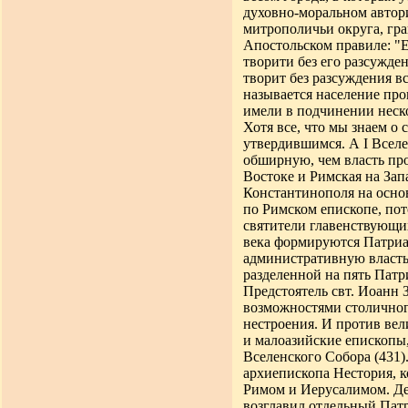
духовно-моральном автор
митрополичьи округа, гр
Апостольском правиле: "Е
творити без его разсужден
творит без разсуждения в
называется население пр
имели в подчинении неск
Хотя все, что мы знаем о
утвердившимся. А I Всел
обширную, чем власть пр
Востоке и Римская на Зап
Константинополя на осно
по Римском епископе, по
святители главенствующих
века формируются Патриа
административную власть,
разделенной на пять Патр
Предстоятель свт. Иоанн 
возможностями столичног
нестроения. И против ве
и малоазийские епископы,
Вселенского Собора (431
архиепископа Нестория, 
Римом и Иерусалимом. Дея
возглавил отдельный Патр