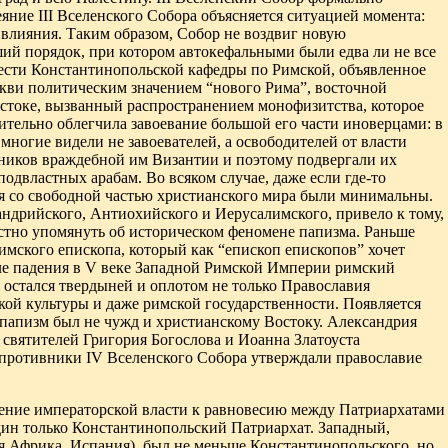
ние III Вселенского Собора объясняется ситуацией
момента:
 влияния. Таким образом, Собор не воздвиг новую
ший порядок, при котором автокефальными были едва ли не все
чести Константинопольской кафедры по Римской, объявленное
ркви политическим значением “нового Рима”, восточной
стоке, вызванный распространением монофизитства, которое
ительно облегчила завоевание большой его части иноверцами: в
 многие видели не завоевателей, а освободителей от власти
ников враждебной им Византии и поэтому подвергали их
одвластных арабам. Во всяком случае, даже если где-то
я со свободной частью христианского мира были минимальны.
ндрийского, Антиохийского и Иерусалимского, привело к тому,
местно упомянуть об историческом феномене папизма. Раньше
имского епископа, который как “епископ епископов” хочет
сле падения в V веке Западной Римской Империи римский
 остался твердыней и оплотом не только Православия
кой культуры и даже римской государственности. Появляется
 папизм был не чужд и христианскому Востоку. Александрия
 святителей Григория Богослова и Иоанна Златоуста
 противники IV Вселенского Собора утверждали православие
ление императорской власти к равновесию между Патриархатами
один только Константинопольский Патриархат. Западный,
я Африка, Испания), был не меньше Константинопольского, но