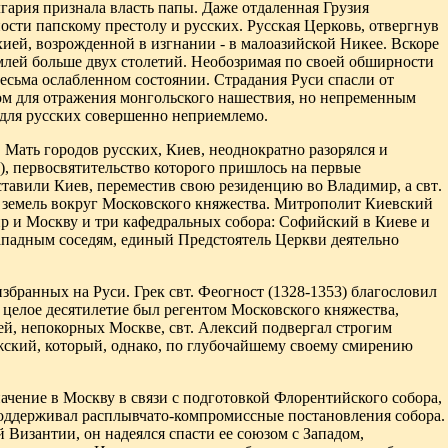
гария признала власть папы. Даже отдаленная Грузия
ности папскому престолу и русских. Русская Церковь, отвергнув
ией, возрожденной в изгнании - в малоазийской Никее. Вскоре
емлей больше двух столетий. Необозримая по своей обширности
весьма ослабленном состоянии. Страдания Руси спасли от
ом для отражения монгольского нашествия, но непременным
о для русских совершенно неприемлемо.
Мать городов русских, Киев, неоднократно разорялся и
), первосвятительство которого пришлось на первые
ставили Киев, переместив свою резиденцию во Владимир, а свт
.
х земель вокруг Московского княжества. Митрополит Киевский
ир и Москву и три кафедральных собора: Софийский в Киеве и
западным соседям, единый Предстоятель Церкви деятельно
збранных на Руси. Грек свт. Феогност (1328-1353) благословил
и целое десятилетие был регентом Московского княжества,
ей, непокорных Москве, свт. Алексий подвергал строгим
ский, который, однако, по глубочайшему своему смирению
чение в Москву в связи с подготовкой Флорентийского собора,
поддерживал расплывчато-компромиссные постановления собора.
Византии, он надеялся спасти ее союзом с Западом,