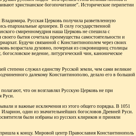
ваивают христианское богопочитание”. Исторические перипетии
я Владимира. Русская Церковь получила разветвленную
сь епархиальные архиереи. В силу государственной
ианского смиренномудрия наша Церковь не спешила с
 своего бытия сочетала преимущества самостоятельности и
риархат. Будучи связанной с Константинополем через своих
рковь возрастала духовно, почерпая из сокровищниц столицы
, богословское ведение, литургический чин, каноническое
й степени служил единству Русской земли, чем сами великие
подчиненного далекому Константинополю, делало его в большой
полагают, что он возглавлял Русскую Церковь не при
я Руси.
ывали и важные исключения из этого общего порядка. В 1051
. Иларион, один из значительнейших богословов Древней Руси.
освятителя были избраны из русских клириков и приняли
я пришла к концу. Мировой центр Православия Константинополь