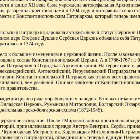
ости в конце XII века была учреждена автокефальная Архиеписк
ия, разоренная крестоносцами в 1204 году и потерявшая свою с
Вместе с Константинопольским Патриархом, который теперь име
.
ольская Патриархия даровала автокефальный статус Сербской Це
нном царе Стефане Душане Сербская Церковь объявила себя Пат
ратилась в 1374 году
.
вело к большим изменениям в церковной жизни. После завоевани
вошли в состав Константинопольской Церкви. А в 1766-1767 гг.
кая Патриархия и Охридская Архиепископия. На территории ог
лександрийский, Антиохийский, Иерусалимский Патриархаты и
мперии Константинопольский Патриарх как этнарх всех правосл
минальной, чем реальной. Они все зависели от Константинопольс
го правительства.
бождения целого ряда порабощенных народов. В новых независи
Элладская Церковь, Румынская Митрополия, Болгарский Экзарха
лительная греко-болгарская схизма (1872-1945).
церковное созидание. После I Мировой войны произошло объед
иторий, принадлежавших прежде Австро-Венгрии. Сербы, прин
, Черногорская Митрополия, Карловацкая Митрополия-Патриарх
ольского Патриархата), объединились теперь в единую Церковь