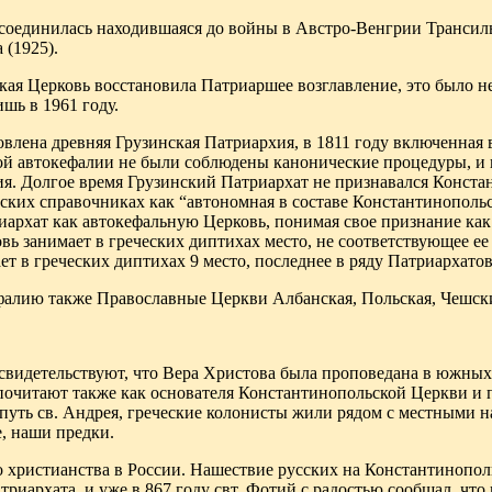
оединилась находившаяся до войны в Австро-Венгрии Трансил
 (1925).
ская Церковь восстановила Патриаршее возглавление, это было 
шь в 1961 году.
овлена древняя Грузинская Патриархия, в 1811 году включенная 
ой автокефалии не были соблюдены канонические процедуры, и п
я. Долгое время Грузинский Патриархат не признавался Конста
еских справочниках как “автономная в составе Константинополь
архат как автокефальную Церковь, понимая свое признание как д
овь занимает в греческих диптихах место, не соответствующее ее
ет в греческих диптихах 9 место, последнее в ряду Патриархатов
фалию также Православные Церкви Албанская, Польская, Чешск
свидетельствуют, что Вера Христова была проповедана в южных
почитают также как основателя Константинопольской Церкви и п
путь св. Андрея, греческие колонисты жили рядом с местными
, наши предки.
о христианства в России. Нашествие русских на Константинопол
риархата, и уже в 867 году свт. Фотий с радостью сообщал, что