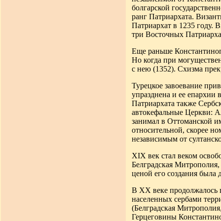
болгарской государственн
ранг Патриархата. Визант
Патриархат в 1235 году. 
три Восточных Патриарха
Еще раньше Константиноп
Но когда при могуществе
с нею (1352). Схизма прек
Турецкое завоевание при
упразднена и ее епархии 
Патриархата также Сербс
автокефальные Церкви: А
занимал в Оттоманской и
относительной, скорее но
независимым от султанско
XIX век стал веком осво
Белградская Митрополия, 
ценой его создания была д
В XX веке продолжалось 
населенных сербами терр
(Белградская Митрополия
Герцеговины Константиноп