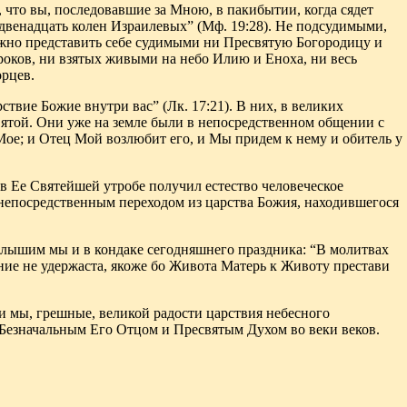
что вы, последовавшие за Мною, в пакибытии, когда сядет
 двенадцать колен Израилевых” (Мф. 19:28). Не подсудимыми,
ожно представить себе судимыми ни Пресвятую Богородицу и
оков, ни взятых живыми на небо Илию и Еноха, ни весь
рцев.
рствие
Божие
внутри вас” (Лк. 17:21). В них, в великих
ятой. Они уже на земле были в непосредственном общении с
Мое; и Отец Мой возлюбит его, и Мы придем к нему и обитель у
в Ее Святейшей утробе получил естество человеческое
 непосредственным переходом из царства Божия, находившегося
 слышим мы и в кондаке сегодняшнего праздника: “В молитвах
е не удержаста, якоже бо Живота Матерь к Животу престави
 мы, грешные, великой радости царствия небесного
 Безначальным Его Отцом и Пресвятым Духом во веки веков.