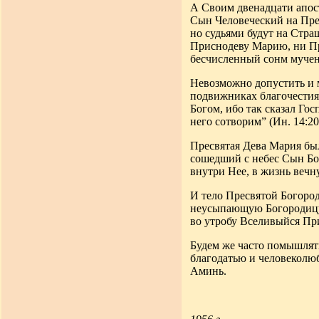
А Своим двенадцати апост
Сын Человеческий на Прес
но судьями будут на Стр
Приснодеву Марию, ни Пр
бесчисленный сонм мучен
Невозможно допустить и 
подвижниках благочестия
Богом, ибо так сказал Го
него сотворим” (Ин. 14:20
Пресвятая Дева Мария был
сошедший с небес Сын Бож
внутри Нее, в жизнь вечн
И тело Пресвятой Богород
неусыпающую Богородицу 
во утробу Вселивыйся П
Будем же часто помышлят
благодатью и человеколюб
Аминь.