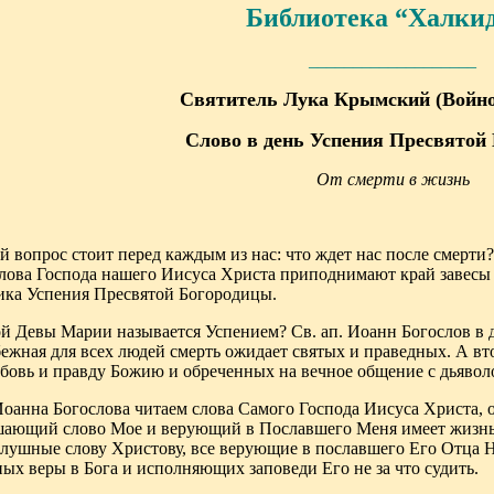
Библиотека “Халки
___________________
Святитель Лука Крымский (Войно
Слово в день Успения Пресвятой
От смерти в жизнь
вопрос стоит перед каждым из нас: что ждет нас после смерти? 
слова Господа нашего Иисуса Христа приподнимают край завесы 
ника Успения Пресвятой Богородицы.
 Девы Марии называется Успением? Св. ап. Иоанн Богослов в д
бежная для всех людей смерть ожидает святых и праведных. А вт
бовь и правду Божию и обреченных на вечное общение с
дьявол
Иоанна Богослова читаем слова Самого Господа Иисуса Христа, о
шающий слово Мое и верующий в Пославшего Меня имеет жизнь в
ослушные слову Христову, все верующие в пославшего Его Отца 
х веры в Бога и исполняющих заповеди Его не за что судить.