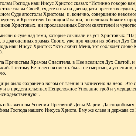
олам Господь наш Иисус Христос сказал: “Истинно говорю вам, 
толе славы Своей, сядете и вы на двенадцати престолах судить
ашном Суде апостолы Христовы, и, конечно, совершенно невозм
едтечу и Крестителя Господня Иоанна, ни великих Божиих прор
иков Христовых, ни прославленных Богом святителей и чудотво
мысли о суде над теми, которые слышали из уст Христовых:
“
Ца
, в драгоценных храмах Своих, уже при жизни их обитал Дух Св
сподь наш Иисус Христос: “Кто любит Меня,
тот соблюдет слово 
).
а Пречистым Храмом Спасителя, в Нее вселился Дух Святой, и 
ий. Поэтому Ее телесная смерть была не смертью, а успением,
ую.
ицы было сохранено Богом от тления и вознесено на небо. Это
и в предстательствах Непреложное Упование гроб и умерщвлени
риснодевственную
”.
ь о блаженном Успении Пресвятой Девы Марии. Да сподобимся и
ием Господа нашего Иисуса Христа, Ему же слава и держава со