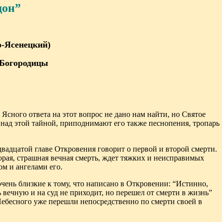
дон”
-Ясенецкий)
 Богородицы
Ясного ответа на этот вопрос не дано нам найти, но Святое
над этой тайной, приподнимают его также песнопения, тропарь
вадцатой главе Откровения говорит о первой и второй смерти.
орая, страшная вечная смерть, ждет тяжких и неисправимых
ом и ангелами его.
чень близкие к тому, что написано в Откровении: “Истинно,
ечную и на суд не приходит, но перешел от смерти в жизнь”
Небесного уже перешли непосредственно по смерти своей в