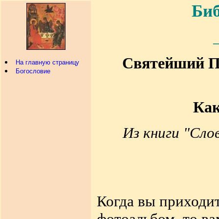
Биб
Святейший Па
На главную страницу
Богословие
Как
Из книги "Сло
Когда вы приходи
фотоальбом, то ва