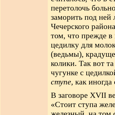
перетолочь больно
заморить под ней 
Чечерского района
том, что прежде в
цедилку для молок
(ведьмы), крадущ
колики. Так вот т
чугунке с цедилко
ступе,
как иногда 
В заговоре XVII в
«Стоит ступа желе
железный, на том 