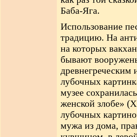
Баба-Яга.
Использование пес
традицию. На ант
на которых вакха
бывают вооружены
древнегреческим 
лубочных картинк
музее сохранилась
женской злобе» (X
лубочных картинок
мужа из дома, пра
кувшином, в лево