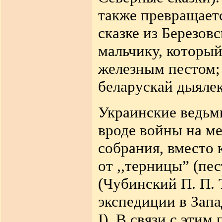
также превращаетс
сказке из Березов
мальчику, который
железным пестом; 
беларускай дыялект
Украинские ведьм
вроде войны на ме
собрания, вместо 
от ,,терницы” (пе
(Чубинский П. П.
экспедиции в Запад
I). В связи с эти