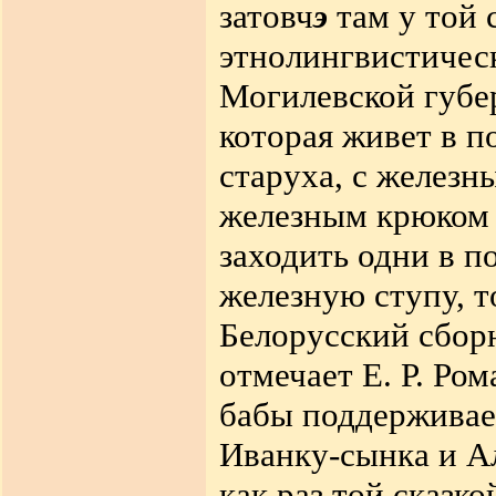
затовч
э
там у той 
этнолингвистическ
Могилевской губе
которая живет в п
старуха, с железн
железным крюком 
заходить одни в по
железную ступу, то
Белорусский сборн
отмечает Е. Р. Ро
бабы поддерживает
Иванку-сынка и Ал
как раз той сказк