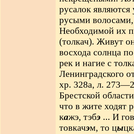
русалок являются
русыми волосами,
Необходимой их п
(толкач). Живут он
восхода солнца по
рек и нагие с тол
Ленинградского от
хр. 328а, л. 273—
Брестской области
что в жите ходят 
к
а
жэ, тэб
э
... И го
товкач
э
м, то ц
ы
цк