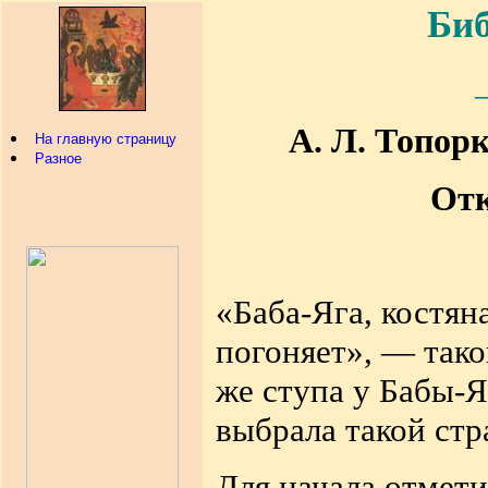
Биб
А. Л. Топор
На главную страницу
Разное
Отк
«Баба-Яга, костяна
погоняет», — тако
же ступа у Бабы-Я
выбрала такой ст
Для начала отмети