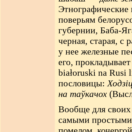
Этнографические 
поверьям белорус
губернии, Баба-Яг
черная, старая, с
у нее железные пес
его, прокладывает
białoruski na Rusi 
пословицы:
Ходзi
на таўкачох
(Высл
Вообще для своих
самыми простыми 
помелом, кочергой